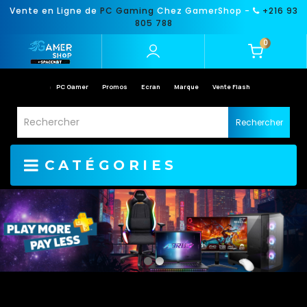
Vente en Ligne de
PC Gaming
Chez GamerShop -
+216 93
805 788
0
PC Gamer
Promos
Ecran
Marque
Vente Flash
Rechercher
CATÉGORIES
GamerShop
Tunisie
:
PC
et
matériel
Gaming