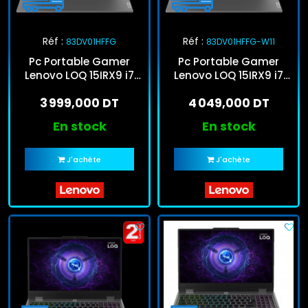
Réf :
Réf :
83DV01HFFG
83DV01HFFG-W11
Pc Portable Gamer
Pc Portable Gamer
Lenovo LOQ 15IRX9 i7
Lenovo LOQ 15IRX9 i7
13Gén 16Go 512Go SSD
13Gén 16Go 512Go SSD
3 999,000 DT
4 049,000 DT
Windows 11
Windows 11 Pro
En stock
En stock
J'achète
J'achète