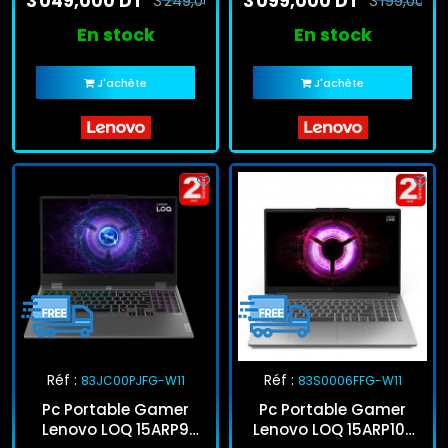
3 049,000 DT
3 099,000 DT
512Go SSD
3 249,000 DT
SSD Windows 11
3 199,000 
En stock
En stock
J'achète
J'achète
Réf :
Réf :
83JC00PJFG-W11
83S0006FFG-W11
Pc Portable Gamer
Pc Portable Gamer
Lenovo LOQ 15ARP9
Lenovo LOQ 15ARP10E