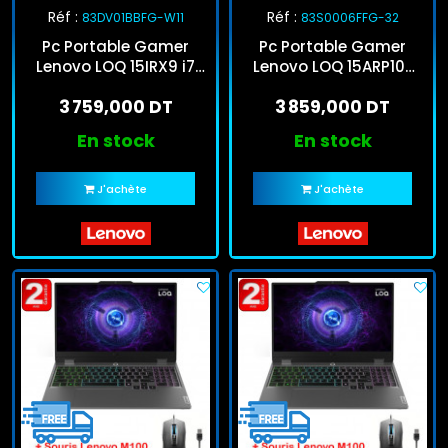
Réf :
Réf :
83DV01BBFG-W11
83S0006FFG-32
Pc Portable Gamer
Pc Portable Gamer
Lenovo LOQ 15IRX9 i7
Lenovo LOQ 15ARP10E
13Gén 16Go 512Go SSD
Ryzen 5 32Go 512Go
3 759,000 DT
3 859,000 DT
Windows 11 Pro
SSD Windows 11
En stock
En stock
J'achète
J'achète