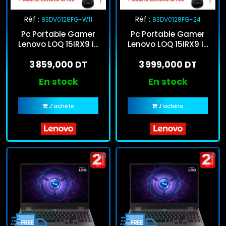
Réf :
Réf :
83DV0128FG-W11
83DV0128FG-24
Pc Portable Gamer
Pc Portable Gamer
Lenovo LOQ 15IRX9 i5
Lenovo LOQ 15IRX9 i5
13Gén 16Go 512Go SSD
13Gén 24Go 512Go SSD
3 859,000 DT
3 999,000 DT
Windows 11
En stock
En stock
J'achète
J'achète