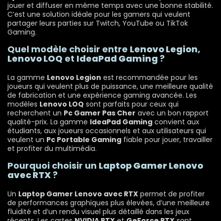
jouer et diffuser en même temps avec une bonne stabilité.
C’est une solution idéale pour les gamers qui veulent
partager leurs parties sur Twitch, YouTube ou TikTok
Gaming.
Quel modèle choisir entre
Lenovo Legion
,
Lenovo LOQ
et
IdeaPad Gaming
?
La gamme
Lenovo Legion
est recommandée pour les
joueurs qui veulent plus de puissance, une meilleure qualité
de fabrication et une expérience gaming avancée. Les
modèles
Lenovo LOQ
sont parfaits pour ceux qui
recherchent un
Pc Gamer Pas Cher
avec un bon rapport
qualité-prix. La gamme
IdeaPad Gaming
convient aux
étudiants, aux joueurs occasionnels et aux utilisateurs qui
veulent un
Pc Portable Gaming
fiable pour jouer, travailler
et profiter du multimédia.
Pourquoi choisir un
Laptop Gamer Lenovo
avec RTX
?
Un
Laptop Gamer Lenovo avec RTX
permet de profiter
de performances graphiques plus élevées, d’une meilleure
fluidité et d’un rendu visuel plus détaillé dans les jeux
récents. Les cartes
NVIDIA RTX
et
GeForce RTX
sont