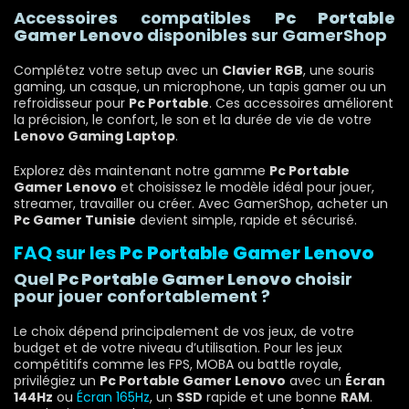
Accessoires compatibles
Pc Portable
Gamer Lenovo
disponibles sur GamerShop
Complétez votre setup avec un
Clavier RGB
, une souris
gaming, un casque, un microphone, un tapis gamer ou un
refroidisseur pour
Pc Portable
. Ces accessoires améliorent
la précision, le confort, le son et la durée de vie de votre
Lenovo Gaming Laptop
.
Explorez dès maintenant notre gamme
Pc Portable
Gamer Lenovo
et choisissez le modèle idéal pour jouer,
streamer, travailler ou créer. Avec GamerShop, acheter un
Pc Gamer Tunisie
devient simple, rapide et sécurisé.
FAQ sur les
Pc Portable Gamer Lenovo
Quel
Pc Portable Gamer Lenovo
choisir
pour jouer confortablement ?
Le choix dépend principalement de vos jeux, de votre
budget et de votre niveau d’utilisation. Pour les jeux
compétitifs comme les FPS, MOBA ou battle royale,
privilégiez un
Pc Portable Gamer Lenovo
avec un
Écran
144Hz
ou
Écran 165Hz
, un
SSD
rapide et une bonne
RAM
.