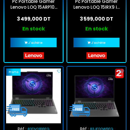
Pc Portable Gamer
Pc Portable Gamer
Lenovo LOQ 15ARP10E
Lenovo LOQ 15IRX9 i5
Ryzen 5 24Go 512Go
13Gén 16Go 512Go SSD
3 499,000 DT
3 599,000 DT
SSD Windows 11
En stock
En stock
J'achète
J'achète
Promo
Réf :
Réf :
83DV01BBFG
83JE00WBFG