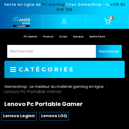
Vente en Ligne de
PC Gaming
Chez GamerShop -
+216 93
805 788
0
PC Gamer
Promos
Ecran
Marque
Vente Flash
Rechercher
CATÉGORIES
Gamershop : Le meilleur du matériel gaming en ligne
Lenovo Pc Portable Gamer
Lenovo Pc Portable Gamer
Lenovo Legion
Lenovo LOQ