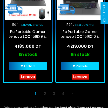
FILTRE
Réf :
Réf :
83DV0128FG-32
83JE00W7FG
Pc Portable Gamer
Pc Portable Gamer
Lenovo LOQ 15IRX9 i5
Lenovo LOQ 15IRX10 i7
13Gén 32Go 512Go SSD
14Gén 16Go 512Go SSD
4 189,000 DT
4 219,000 DT
En stock
En stock
J'achète
J'achète
1
2
3
4
Découvrez notre sélection de
Pc Portable Gamer Lenovo
,