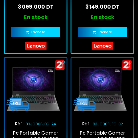
AMD Ryzen 5 16Go
Ryzen 5 16Go 512Go
3 099,000 DT
3 149,000 DT
512Go SSD Windows 11
SSD Windows 11 Pro
Pro
En stock
En stock
J'achète
J'achète
Réf :
Réf :
83JC00PJFG-24
83JC00PJFG-32
Pc Portable Gamer
Pc Portable Gamer