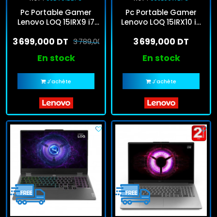
Pc Portable Gamer
Pc Portable Gamer
Lenovo LOQ 15IRX9 i7
Lenovo LOQ 15IRX10 i5
13Gén 16Go 512Go SSD
13Gén 16Go 512Go SSD
3 699,000 DT
3 699,000 DT
3 789,000 DT
Windows 11
En stock
En stock
J'achète
J'achète