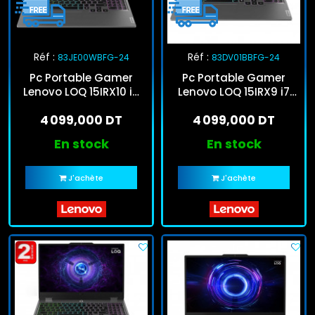
Réf :
Réf :
83JE00WBFG-24
83DV01BBFG-24
Pc Portable Gamer
Pc Portable Gamer
Lenovo LOQ 15IRX10 i5
Lenovo LOQ 15IRX9 i7
13Gén 24Go 512Go SSD
13Gén 24Go 512Go SSD
4 099,000 DT
4 099,000 DT
Windows 11
En stock
En stock
J'achète
J'achète