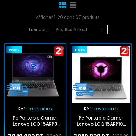
Afficher 1-20 dans 67 produits.
Trier par:
Prix, Bas À Haut
Promo
Promo
Réf :
Réf :
83JC00PJFG
83S0006FFG
Pc Portable Gamer
Pc Portable Gamer
Lenovo LOQ 15ARP9
Lenovo LOQ 15ARP10E
AMD Ryzen 5 16Go
Ryzen 5 16Go 512Go