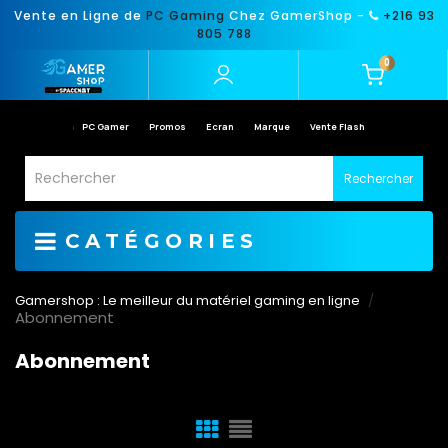
Vente en Ligne de
PC Gaming
Chez GamerShop -
+216 93
805 788
0
PC Gamer
Promos
Ecran
Marque
Vente Flash
Rechercher
CATÉGORIES
Gamershop : Le meilleur du matériel gaming en ligne
Abonnement
Abonnement