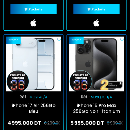
J'achète
J'achète
Promo
Promo
Réf :
Réf :
MG2P4F/A
MU2Q3CH/A
iPhone 17 Air 256Go
iPhone 15 Pro Max
Bleu
256Go Noir Titanium
4 995,000 DT
5 995,000 DT
6 299,000 DT
6 999,000 