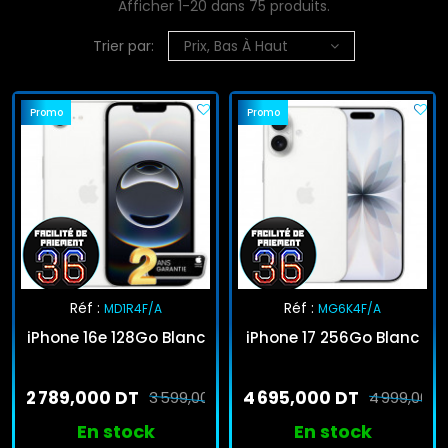
Afficher 1-20 dans 75 produits.
Trier par:
Prix, Bas À Haut
Promo
Promo
Réf :
Réf :
MD1R4F/A
MG6K4F/A
iPhone 16e 128Go Blanc
iPhone 17 256Go Blanc
2 789,000 DT
4 695,000 DT
3 599,000 DT
4 999,000 
En stock
En stock