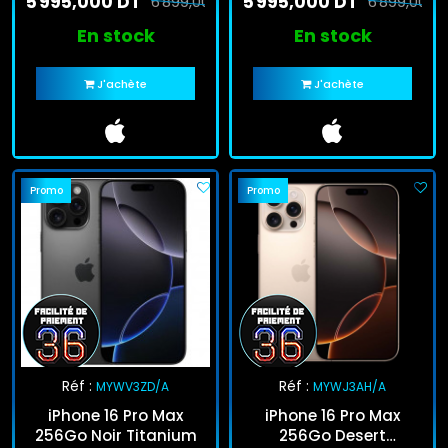
5 995,000 DT
5 995,000 DT
6 899,000 DT
6 899,000 
En stock
En stock
J'achète
J'achète
Promo
Promo
Réf :
Réf :
MYWV3ZD/A
MYWJ3AH/A
iPhone 16 Pro Max
iPhone 16 Pro Max
256Go Noir Titanium
256Go Desert