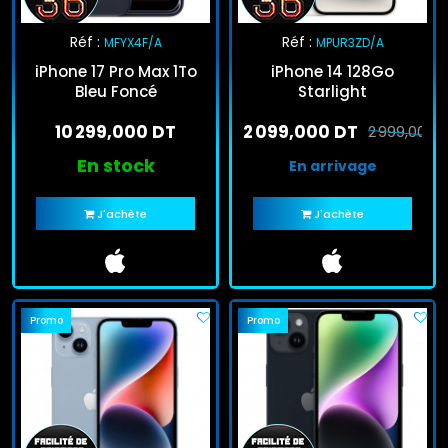
Réf :
Réf :
MFYX4F/A
MPUR3ZD/A
iPhone 17 Pro Max 1To
iPhone 14 128Go
Bleu Foncé
Starlight
10 299,000 DT
2 099,000 DT
2 999,000 
En stock
En arrivage
J'achète
J'achète
Promo
Promo