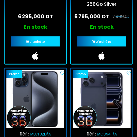
256Go Silver
6 295,000 DT
6 795,000 DT
7 999,000 
En stock
En stock
J'achète
J'achète
Promo
Promo
Réf :
Réf :
MU7F3ZD/A
MG8N4F/A