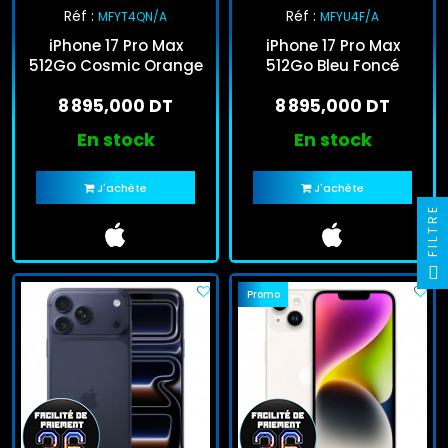
Réf :
Réf :
MFYT4QN/A
MFYU4F/A
iPhone 17 Pro Max
iPhone 17 Pro Max
512Go Cosmic Orange
512Go Bleu Foncé
8 895,000 DT
8 895,000 DT
En stock
En stock
J'achète
J'achète
FILTRE
Promo