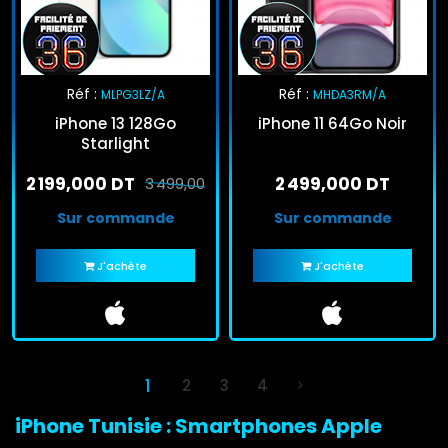
Réf :
Réf :
MLPG3LZ/A
MHDA3RM/A
iPhone 13 128Go
iPhone 11 64Go Noir
Starlight
2 199,000 DT
2 499,000 DT
3 499,000 DT
Sur commande
Sur commande
J'achète
J'achète
1
2
3
4
iPhone Tunisie : Smartphones Apple