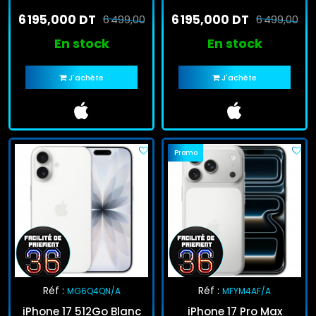
Titanium
6 195,000 DT
6 195,000 DT
6 499,000 DT
6 499,000 D
En stock
En stock
J'achète
J'achète
Promo
Réf :
Réf :
MG6Q4QN/A
MFYM4AF/A
iPhone 17 512Go Blanc
iPhone 17 Pro Max