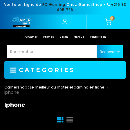
Vente en Ligne de
PC Gaming
Chez GamerShop -
+216 93
805 788
0
PC Gamer
Promos
Ecran
Marque
Vente Flash
Rechercher
CATÉGORIES
Gamershop : Le meilleur du matériel gaming en ligne
iphone
Iphone