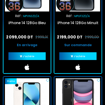
Réf :
Réf :
MPVN3ZD/A
MPUF3ZD/A
iPhone 14 128Go Bleu
iPhone 14 128Go Minuit
2 099,000 DT
2 199,000 DT
2 999,000 DT
2 999,000 D
En arrivage
Sur commande
J'achète
J'achète
Promo