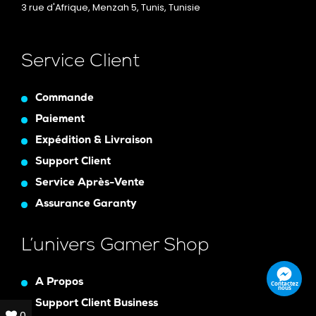
3 rue d'Afrique, Menzah 5, Tunis, Tunisie
Service Client
Commande
Paiement
Expédition & Livraison
Support Client
Service Après-Vente
Assurance Garanty
L’univers Gamer Shop
A Propos
Contactez
nous
Support Client Business
0
0