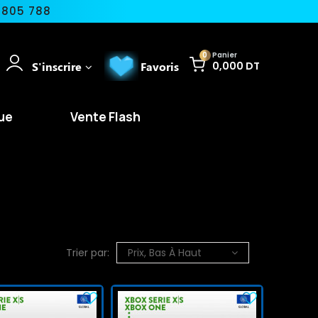
 805 788
0
Panier
S'inscrire
Favoris
0,000 DT
ue
Vente Flash
Trier par:
Prix, Bas À Haut