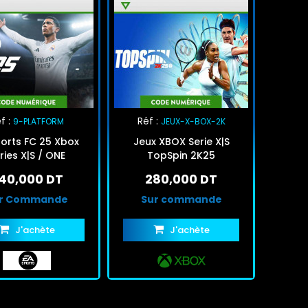
f :
Réf :
9-PLATFORM
JEUX-X-BOX-2K
rts FC 25 Xbox
Jeux XBOX Serie X|S
ries X|S / ONE
TopSpin 2K25
40,000 DT
280,000 DT
r Commande
Sur commande
J'achète
J'achète