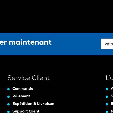
ter maintenant
Service Client
L’
Commande
A
Paiement
S
Expédition & Livraison
B
Support Client