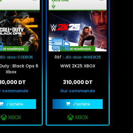
Réf :
JEU-xbox-CODBO6
JEU-xbox-WWE2K25
 Duty : Black Ops 6
WWE 2K25 XBOX
Xbox
10,000 DT
310,000 DT
r commande
Sur commande
J'achète
J'achète