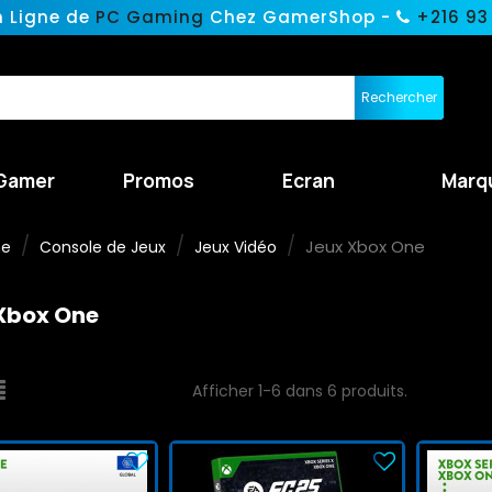
n Ligne de
PC Gaming
Chez GamerShop -
+216 93
Rechercher
Gamer
Promos
Ecran
Marq
Jeux Xbox One
ne
Console de Jeux
Jeux Vidéo
Xbox One
Afficher 1-6 dans 6 produits.