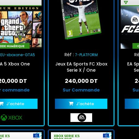
Réf :
Ré
JEU-xboxone-GTA5
7-PLATFORM
A 5 Xbox One
Jeux EA Sports FC Xbox
EA Spo
Serie X / One
Se
20,000 DT
240,000 DT
2
r commande
Sur Commande
Su
J'achète
J'achète