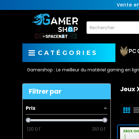
Vente e
PC 
CATÉGORIES
Gamershop : Le meilleur du matériel gaming en lig
Jeux 
Filtrer par
Prix
120
DT
310
DT