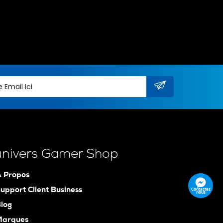
univers Gamer Shop
 Propos
Contactez
upport Client Business
nous
log
Marques