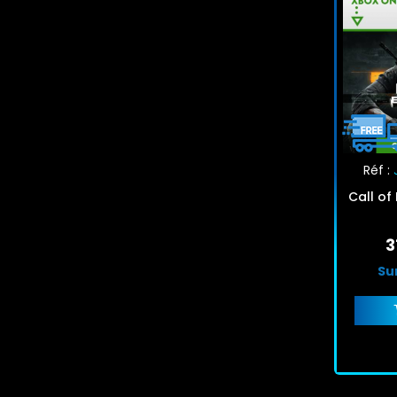
Réf :
Call of
3
Su