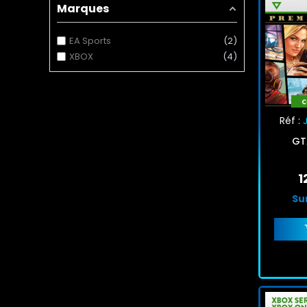
Marques
EA Sports
2
XBOX
4
Réf :
GT
1
Su