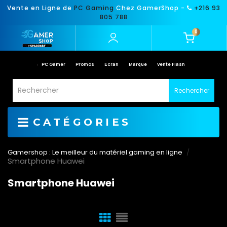
Vente en Ligne de
PC Gaming
Chez GamerShop -
+216 93
805 788
0
PC Gamer
Promos
Ecran
Marque
Vente Flash
Rechercher
CATÉGORIES
Gamershop : Le meilleur du matériel gaming en ligne
Smartphone Huawei
Smartphone Huawei