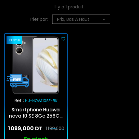
Il y a 1 produit.
Trier par:
Prix, Bas À Haut
Promo
Réf :
HU-NOVA10SE-BK
Smartphone Huawei
nova 10 SE 8Go 256Go
Noir
1 099,000 DT
1 199,000 DT
En stock