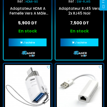
Réf :
Réf :
HDMI-90
SW-RJ45
Adaptateur HDMI A
Adaptateur RJ45 Vers
Femelle Vers A Mâle
2x RJ45 Noir
Angle Droit à 90°
5,900 DT
7,500 DT
En stock
En stock
J'achète
J'achète