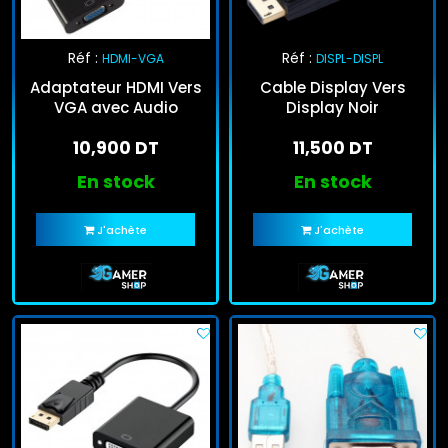
Réf :
Réf :
HDMI-VGA
DISPL-DISPL
Adaptateur HDMI Vers
Cable Display Vers
VGA avec Audio
Display Noir
10,900 DT
11,500 DT
En stock
En stock
J'achète
J'achète