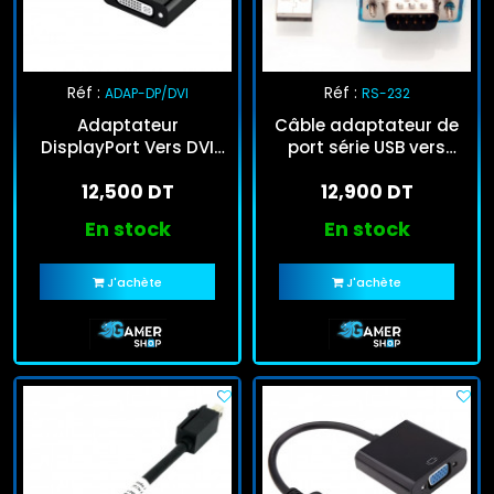
Réf :
Réf :
ADAP-DP/DVI
RS-232
Adaptateur
Câble adaptateur de
DisplayPort Vers DVI
port série USB vers
Noir
RS232
12,500 DT
12,900 DT
En stock
En stock
J'achète
J'achète