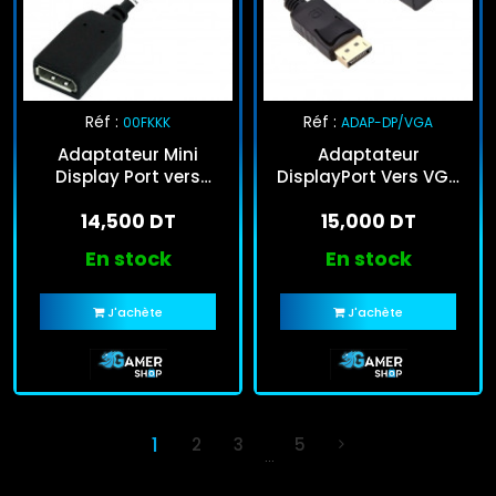
Réf :
Réf :
00FKKK
ADAP-DP/VGA
Adaptateur Mini
Adaptateur
Display Port vers
DisplayPort Vers VGA
Display Port Noir
Noir
14,500 DT
15,000 DT
En stock
En stock
J'achète
J'achète
1
2
3
5
…