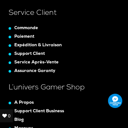
Service Client
Commande
Paiement
Expédition & Livraison
Support Client
Service Après-Vente
Assurance Garanty
L’univers Gamer Shop
A Propos
Contactez
nous
Support Client Business
0
0
Blog