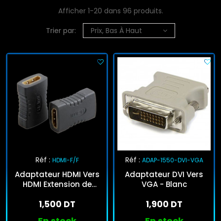
Afficher 1-20 dans 96 produits.
Trier par:
Prix, Bas À Haut
Réf :
Réf :
HDMI-F/F
ADAP-1550-DVI-VGA
Adaptateur HDMI Vers
Adaptateur DVI Vers
HDMI Extension de
VGA - Blanc
Cable
1,500 DT
1,900 DT
En stock
En stock