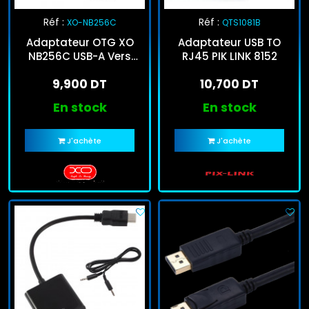
Réf :
Réf :
XO-NB256C
QTS1081B
Adaptateur OTG XO
Adaptateur USB TO
NB256C USB-A Vers
RJ45 PIK LINK 8152
Micro USB Blanc
9,900 DT
10,700 DT
En stock
En stock
J'achète
J'achète