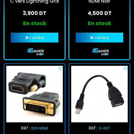
C Vers Lightning Gris
HDMI Noir
3,900 DT
4,500 DT
En stock
En stock
J'achète
J'achète
Réf :
Réf :
DVI-HDMI
S-K07