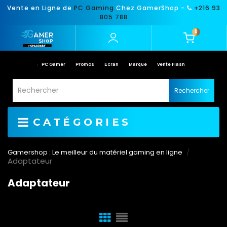
Vente en Ligne de
PC Gaming
Chez GamerShop -
+216 93
805 788
0
PC Gamer
Promos
Ecran
Marque
Vente Flash
Rechercher
CATÉGORIES
Gamershop : Le meilleur du matériel gaming en ligne
Adaptateur
Adaptateur