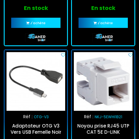
En stock
En stock
J'achète
J'achète
Réf :
Réf :
OTG-V3
NKJ-5EWHI1B21
Adaptateur OTG V3
Noyau prise RJ45 UTP
Vers USB Femelle Noir
CAT 5E D-LINK