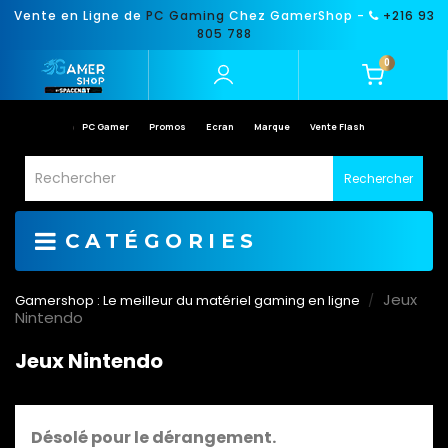
Vente en Ligne de
PC Gaming
Chez GamerShop -
+216 93
805 788
0
PC Gamer
Promos
Ecran
Marque
Vente Flash
Rechercher
CATÉGORIES
Jeux
Gamershop : Le meilleur du matériel gaming en ligne
Nintendo
Jeux Nintendo
Désolé pour le dérangement.