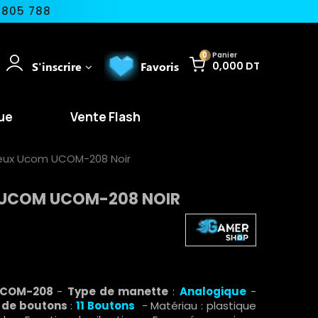
 805 788
0
Panier
S'inscrire
Favoris
0,000 DT
ue
Vente Flash
eux Ucom UCOM-208 Noir
 UCOM UCOM-208 NOIR
 UCOM-208
-
Type de manette
:
Analogique
-
de boutons
:
11 Boutons
- Matériau : plastique