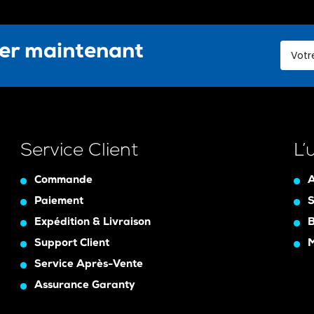
ter maintenant
Service Client
L’
Commande
A
Paiement
S
Expédition & Livraison
B
Support Client
Service Après-Vente
Assurance Garanty