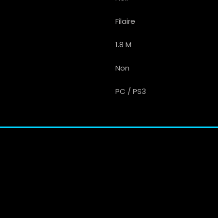
Filaire
1.8 M
Non
PC / PS3