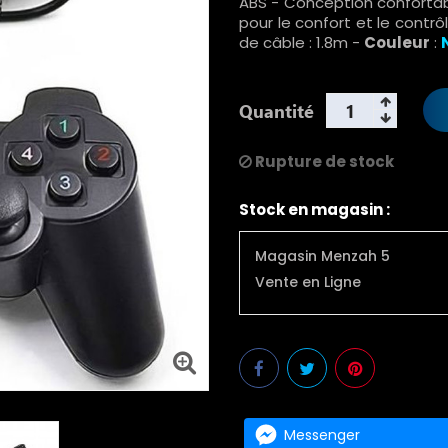
ABS - Conception confortab
pour le confort et le contrô
de câble : 1.8m -
Couleur
:
Quantité
Rupture de stock
Stock en magasin :
Magasin Menzah 5
Vente en Ligne
Messenger