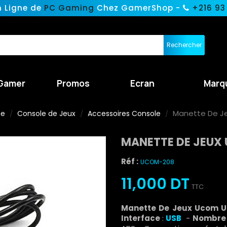
n Ligne de
PC Gaming
Chez GamerShop -
+216 93
Rechercher
Gamer
Promos
Ecran
Marq
Manette De J
ne
Console de Jeux
Accessoires Console
MANETTE DE JEUX
Réf :
UCOM-208
11,000 DT
TTC
Manette De Jeux Ucom
Interface
:
USB
-
Nombre 