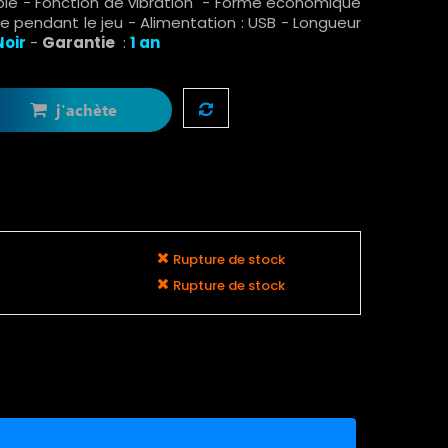
le - Fonction de vibration - Forme économique
le pendant le jeu - Alimentation : USB - Longueur
Noir
-
Garantie
:
1 an
j'achète
Rupture de stock
Rupture de stock