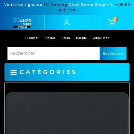
Vente en Ligne de
PC Gaming
Chez GamerShop -
+216 93
805 788
0
PC Gamer
Promos
Ecran
Marque
Vente Flash
Rechercher
CATÉGORIES