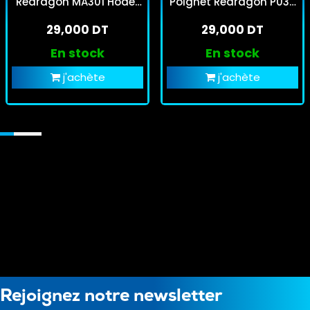
Redragon MA301 Hoder
Poignet Redragon P037
Noir
Meteor Pour Clavier
29,000 DT
29,000 DT
Gamer Noir
En stock
En stock
j'achète
j'achète
Rejoignez notre newsletter