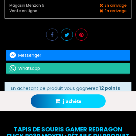
En arrivage
Magasin Menzah 5
En arrivage
Vente en Ligne
Messenger
Whatsapp
En achetant ce produit vous gagnerez
12 points
bonus
grâce à notre programme de fidélité.
Votre panier totalisera
12 points bonus
.
j'achète
TAPIS DE SOURIS GAMER REDRAGON