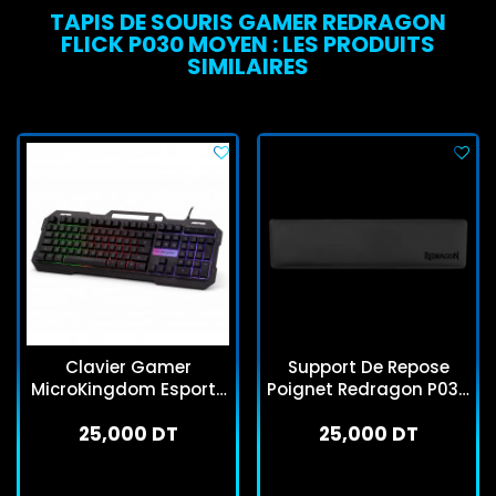
TAPIS DE SOURIS GAMER REDRAGON
FLICK P030 MOYEN : LES PRODUITS
SIMILAIRES
Clavier Gamer
Support De Repose
MicroKingdom Esports
Poignet Redragon P036
MK909 RGB Noir
Meteor Pour Clavier
25,000 DT
25,000 DT
Gamer Noir
En stock
En stock