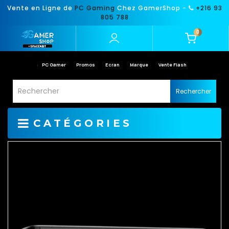
Vente en Ligne de
PC Gaming
Chez GamerShop -
+216 93
805 788
0
PC Gamer
Promos
Ecran
Marque
Vente Flash
Rechercher
CATÉGORIES