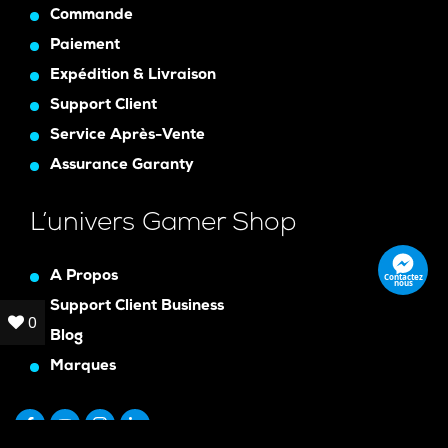
Commande
Paiement
Expédition & Livraison
Support Client
Service Après-Vente
Assurance Garanty
L’univers Gamer Shop
A Propos
Contactez
nous
Support Client Business
0
0
Blog
Marques