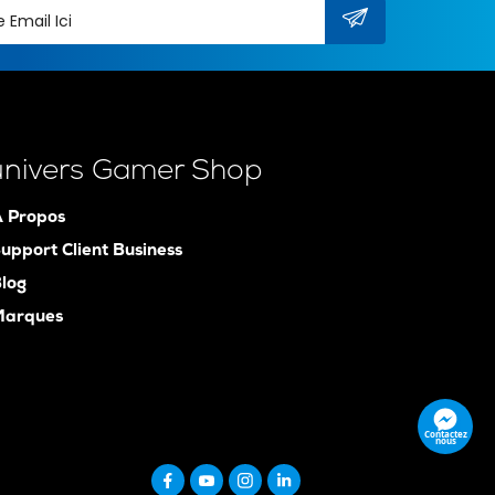
univers Gamer Shop
 Propos
upport Client Business
log
Marques
Contactez
nous