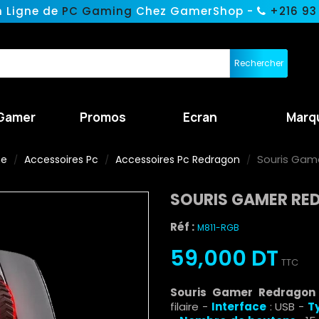
n Ligne de
PC Gaming
Chez GamerShop -
+216 93
Rechercher
Gamer
Promos
Ecran
Marq
Souris Game
ne
Accessoires Pc
Accessoires Pc Redragon
SOURIS GAMER RE
Réf :
M811-RGB
59,000 DT
TTC
Souris Gamer Redragon
filaire
-
Interface
: USB -
T