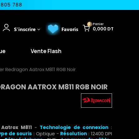
 805 788
0
Panier
S'inscrire
Favoris
0,000 DT
ue
Vente Flash
r Redragon Aatrox M811 RGB Noir
DRAGON AATROX M811 RGB NOIR
 Aatrox M811
-
Technologie de connexion
:
ype de souris
: Optique -
Résolution
: 12400 DPI