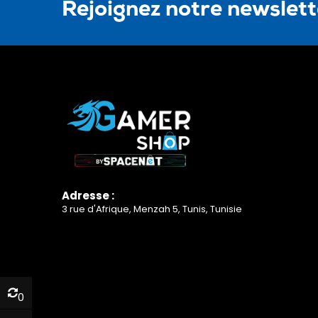
Rejoignez notre newslet
Adresse :
3 rue d'Afrique, Menzah 5, Tunis, Tunisie
0
0