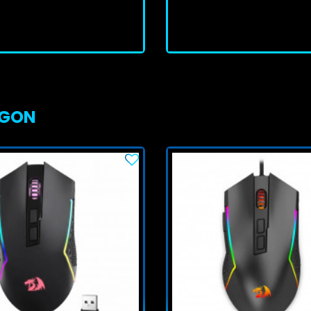
J'achète
J'achète
AGON