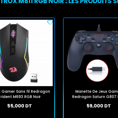
OX M811 RGB NOIR : LES PRODUITS S
s Gamer Sans fil Redragon
Manette De Jeux Gam
Trident M693 RGB Noir
Redragon Saturn G807 
55,000 DT
59,000 DT
En stock
En stock