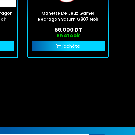
dragon
Manette De Jeux Gamer
oir
Redragon Saturn G807 Noir
59,000 DT
En stock
j'achète