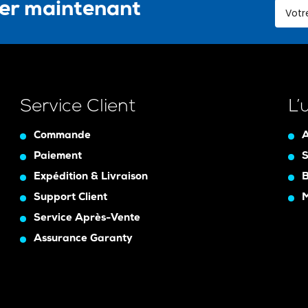
ter maintenant
Service Client
L’
Commande
A
Paiement
S
Expédition & Livraison
B
Support Client
Service Après-Vente
Assurance Garanty