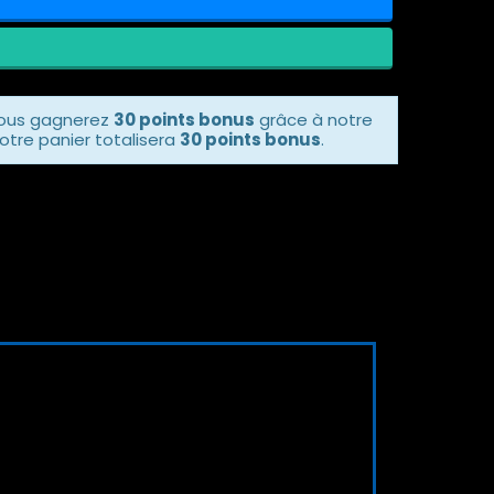
vous gagnerez
30 points bonus
grâce à notre
otre panier totalisera
30 points bonus
.