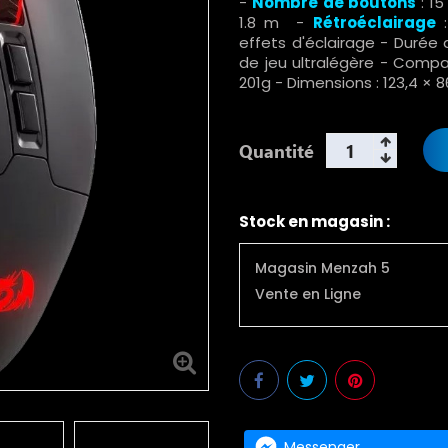
-
Nombre de boutons
: 15
1.8 m
-
Rétroéclairage
:
effets d'éclairage - Durée d
de jeu ultralégère
- Compati
201g - Dimensions : 123,4 ×
Quantité
Stock en magasin :
Magasin Menzah 5
Vente en Ligne
Messenger