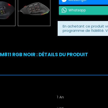
Whatsapp
En achetant ce produit 
programme de fidélité. V
11 RGB NOIR : DÉTAILS DU PRODUIT
1 An