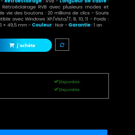
 -
Rétroéclairage
: RVB -
Longueur de câble
:
 Rétroéclairage RVB avec plusieurs modes et
e vie des boutons : 20 millions de clics - Souris
ble avec Windows XP/Vista/7, 8, 10, 11 - Poids :
 86 × 49,5 mm
-
Couleur
: Noir -
Garantie
: 1 an
j'achète
Disponible
Disponible