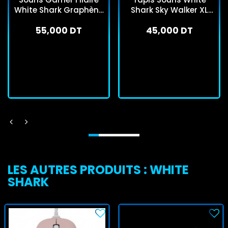
White Shark Graphène
Shark Sky Walker XL
GM5014 Rose
GMP-1899 - Noir &
55,000 DT
45,000 DT
Rouge
En stock
En stock
J'achète
J'achète
LES AUTRES PRODUITS : WHITE
SHARK