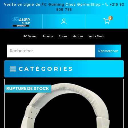
Vente en Ligne de
PC Gaming
Chez GamerShop -
+216 93
805 788
0
PC Gamer
Promos
Ecran
Marque
Vente Flash
Rechercher
CATÉGORIES
RUPTURE DE STOCK