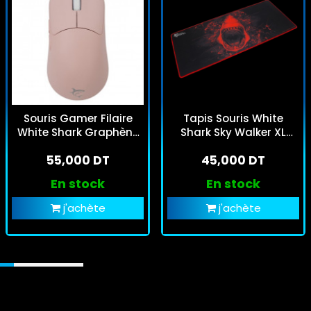
Souris Gamer Filaire
Tapis Souris White
White Shark Graphène
Shark Sky Walker XL
GM5014 Rose
GMP-1899 - Noir &
55,000 DT
45,000 DT
Rouge
En stock
En stock
j'achète
j'achète