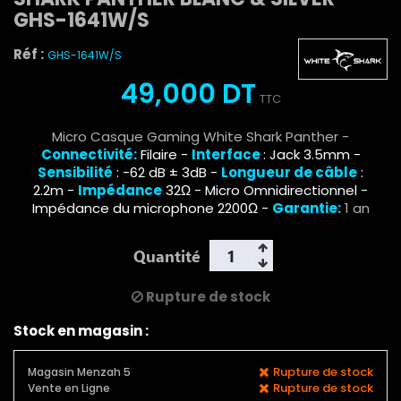
GHS-1641W/S
Réf :
GHS-1641W/S
49,000 DT
TTC
Micro Casque Gaming White Shark Panther -
Connectivité:
Filaire -
Interface
: Jack 3.5mm -
Sensibilité
: -62 dB ± 3dB
-
Longueur de câble
:
2.2m
-
Impédance
32Ω - Micro Omnidirectionnel -
Impédance du microphone 2200Ω
-
Garantie:
1 an
Quantité
Rupture de stock
Stock en magasin :
Rupture de stock
Magasin Menzah 5
Rupture de stock
Vente en Ligne