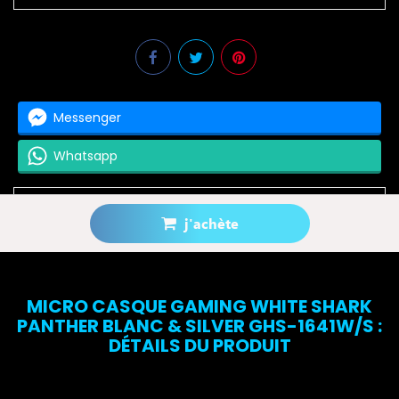
Messenger
Whatsapp
j'achète
Prévenez-moi lorsque le produit est disponible
MICRO CASQUE GAMING WHITE SHARK
PANTHER BLANC & SILVER GHS-1641W/S :
DÉTAILS DU PRODUIT