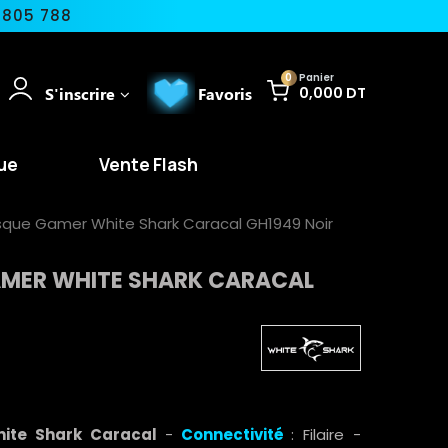
 805 788
0
Panier
S'inscrire
Favoris
0,000 DT
ue
Vente Flash
sque Gamer White Shark Caracal GH1949 Noir
MER WHITE SHARK CARACAL
ite Shark Caracal
-
Connectivité
: Filaire -