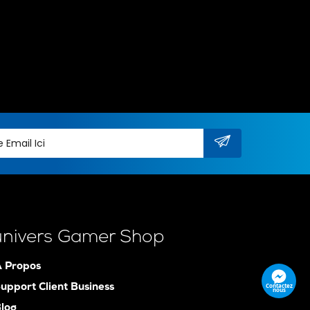
univers Gamer Shop
 Propos
Contactez
upport Client Business
nous
log