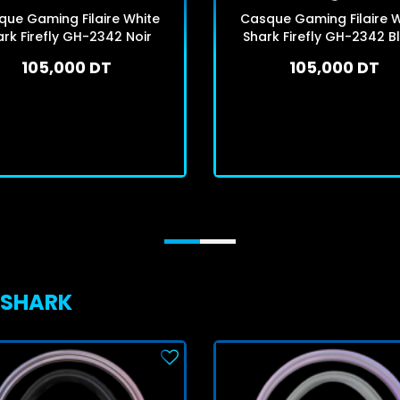
que Gaming Filaire White
Casque Gaming Filaire W
ark Firefly GH-2342 Noir
Shark Firefly GH-2342 B
105,000 DT
105,000 DT
En stock
En stock
J'achète
J'achète
E SHARK