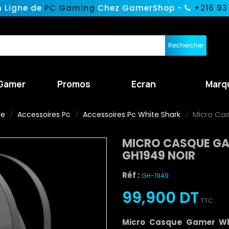
n Ligne de
PC Gaming
Chez GamerShop -
+216 93
Rechercher
Gamer
Promos
Ecran
Marq
Micro Ca
ne
Accessoires Pc
Accessoires Pc White Shark
MICRO CASQUE GA
GH1949 NOIR
Réf :
GH-1949
99,900 DT
TTC
Micro Casque Gamer Wh