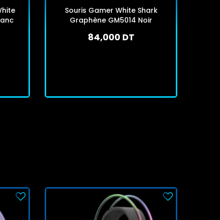
hite
Souris Gamer White Shark
Sour
lanc
Graphène GM5014 Noir
84,000 DT
En stock
J'achète