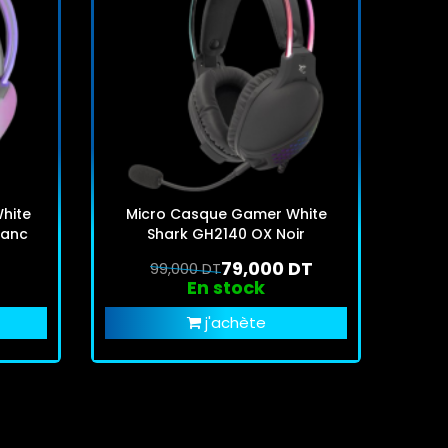
hite
Micro Casque Gamer White
So
lanc
Shark GH2140 OX Noir
79,000 DT
99,000 DT
En stock
j'achète