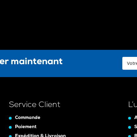
ter maintenant
Service Client
L’
Commande
A
Paiement
S
Expédition & Livraison
B