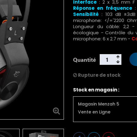
Interface
: 2 x 3,5 mm F 
Réponse en fréquence
:
Sensibilité
: 103 dB ±3dB
microphone: </='2200 Ohm
Longueur du câble: 2,2 - 
écologique - Contrôle du
microphone: 6 x 2.7 mm -
C
Quantité
Rupture de stock
Stock en magasin :
Magasin Menzah 5
Vente en Ligne