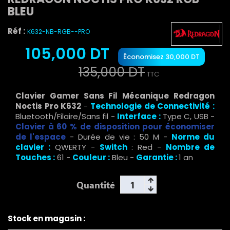
BLEU
Réf :
K632-NB-RGB--PRO
105,000 DT
Économisez 30,000 DT
135,000 DT
TTC
Clavier Gamer Sans Fil Mécanique Redragon
Noctis
Pro
K632
-
Technologie de Connectivité :
Bluetooth/Filaire/Sans fil -
Interface :
Type C, USB -
Clavier à 60 % de disposition pour économiser
de l'espace
- Durée de vie : 50 M -
Norme du
clavier :
QWERTY -
Switch
: Red -
Nombre de
Touches :
61 -
Couleur :
Bleu -
Garantie :
1 an
Quantité
Stock en magasin :