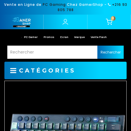
Vente en Ligne de
PC Gaming
Chez GamerShop -
+216 93
805 788
0
PC Gamer
Promos
Ecran
Marque
Vente Flash
Rechercher
CATÉGORIES