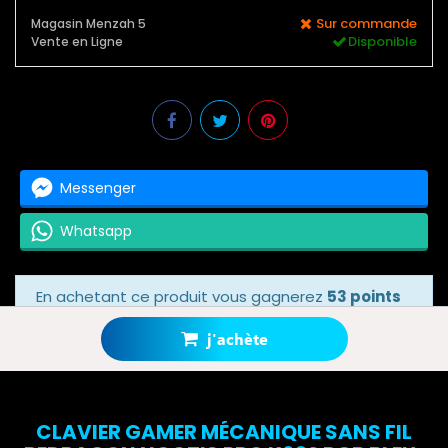
Sur commande
Magasin Menzah 5
Disponible
Vente en Ligne
Messenger
Whatsapp
En achetant ce produit vous gagnerez
53 points
bonus
grâce à notre programme de fidélité.
Votre panier totalisera
53 points bonus
.
j'achète
CLAVIER GAMER MÉCANIQUE SANS FIL