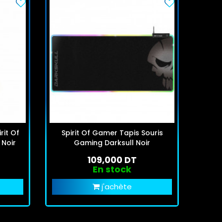
rit Of
Spirit Of Gamer Tapis Souris
Spi
Noir
Gaming Darksull Noir
Méc
109,000 DT
En stock
j'achète