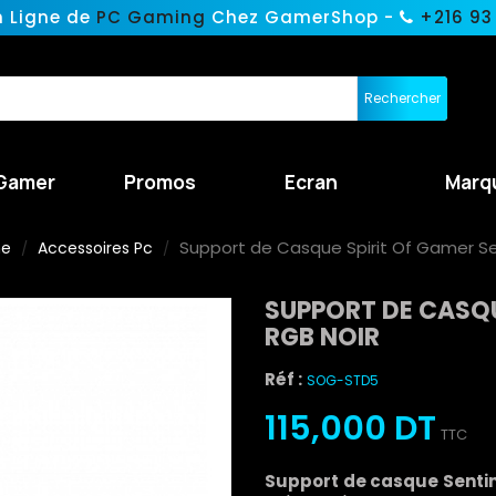
n Ligne de
PC Gaming
Chez GamerShop -
+216 93
Rechercher
Gamer
Promos
Ecran
Marq
Support de Casque Spirit Of Gamer Sen
ne
Accessoires Pc
SUPPORT DE CASQUE
RGB NOIR
Réf :
SOG-STD5
115,000 DT
TTC
Support de casque Sentine