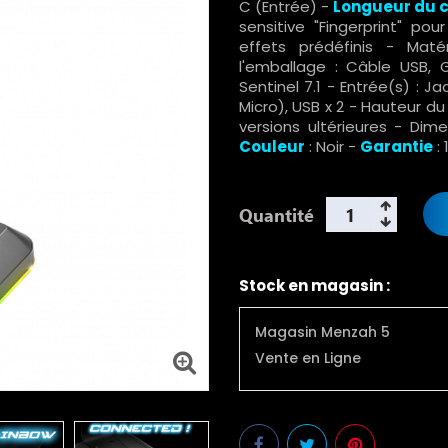
C (Entrée) -
Longueur du 
sensitive "Fingerprint" po
effets prédéfinis - Mat
l'emballage : Câble USB, G
Sentinel 7.1 - Entrée(s) : J
Micro), USB x 2 - Hauteur d
versions ultérieures - Dime
Couleur
: Noir -
Garantie
:
Quantité
Stock en magasin :
Magasin Menzah 5
Vente en Ligne