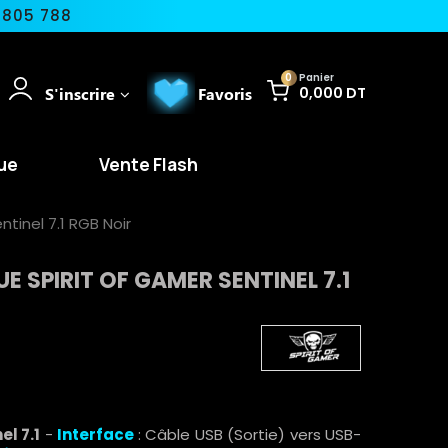
 805 788
0
Panier
S'inscrire
Favoris
0,000 DT
ue
Vente Flash
tinel 7.1 RGB Noir
 SPIRIT OF GAMER SENTINEL 7.1
l 7.1
-
Interface
: Câble USB (Sortie) vers USB-