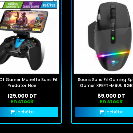
t Of Gamer Manette Sans Fil
Souris Sans Fil Gaming Spi
Predator Noir
Gamer XPERT-M800 RGB 
129,000 DT
89,000 DT
En stock
En stock
j'achète
j'achète