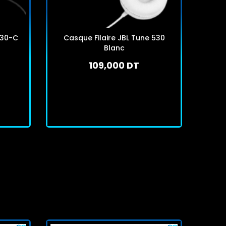
530-C
Casque Filaire JBL Tune 530
Casqu
Blanc
109,000 DT
En stock
J'achète