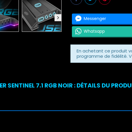
Messenger
Whatsapp
En achetant ce produit 
programme de fidélité. V
 SENTINEL 7.1 RGB NOIR : DÉTAILS DU PRODU