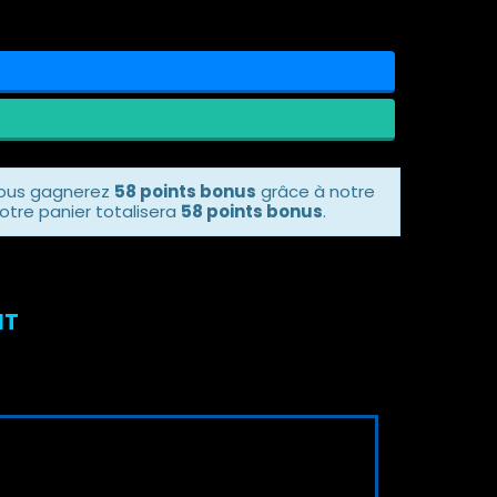
vous gagnerez
58 points bonus
grâce à notre
otre panier totalisera
58 points bonus
.
IT