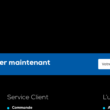
ter maintenant
Service Client
L’
Commande
A