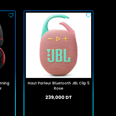
aming
Haut Parleur Bluetooth JBL Clip 5
Haut 
r
Rose
239,000 DT
En stock