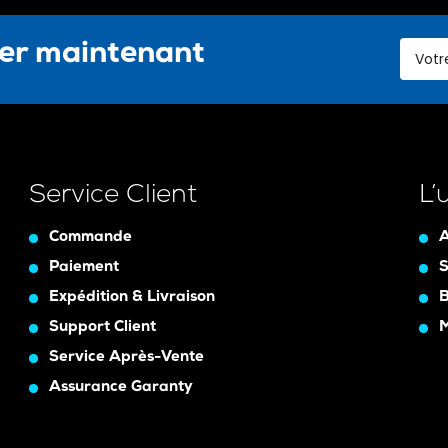
ter maintenant
Service Client
L’
Commande
A
Paiement
S
Expédition & Livraison
B
Support Client
Service Après-Vente
Assurance Garanty