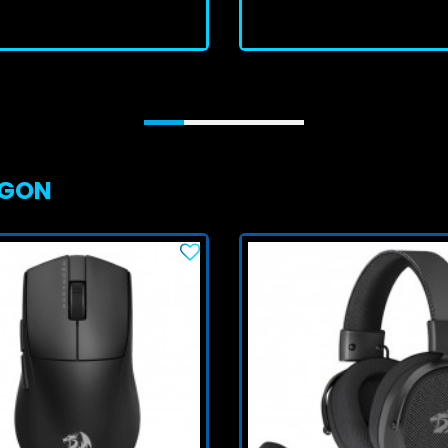
J'achète
J'achète
AGON