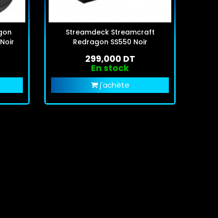
gon
Streamdeck Streamcraft
Cl
Noir
Redragon SS550 Noir
Red
299,000 DT
En stock
j'achète