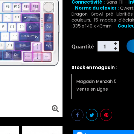
Connectivité :
Sans Fil -
In
-
Norme du clavier :
Qwert
Dragon Growl pré-lubrifiés
couleurs, 15 modes d'éclair
:335 x 140 x 43mm -
Couleu
Quantité
Stock en magasin :
Magasin Menzah 5
Vente en Ligne