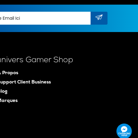
univers Gamer Shop
 Propos
upport Client Business
log
Marques
Contactez
nous