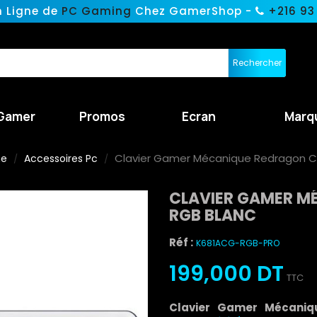
n Ligne de
PC Gaming
Chez GamerShop -
+216 93
Rechercher
Gamer
Promos
Ecran
Marq
Clavier Gamer Mécanique Redragon Cy
ne
Accessoires Pc
CLAVIER GAMER M
RGB BLANC
Réf :
K681ACG-RGB-PRO
199,000 DT
TTC
Clavier Gamer Mécani