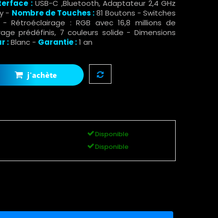
terface :
USB-C ,Bluetooth, Adaptateur 2,4 GHz
y -
Nombre de Touches :
81 Boutons - Switches
 - Rétroéclairage : RGB avec 16,8 millions de
age prédéfinis, 7 couleurs solide
- Dimensions
r :
Blanc -
Garantie :
1 an
j'achète
Disponible
Disponible