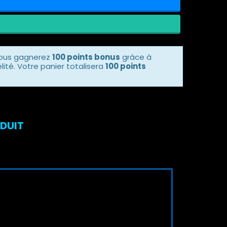
vous gagnerez
100 points bonus
grâce à
ité. Votre panier totalisera
100 points
ODUIT