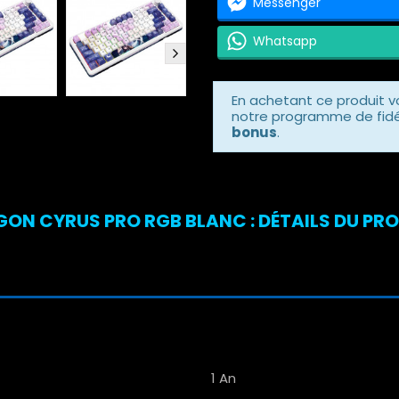
Messenger
Whatsapp
En achetant ce produit 
notre programme de fidél
bonus
.
ON CYRUS PRO RGB BLANC : DÉTAILS DU PR
1 An