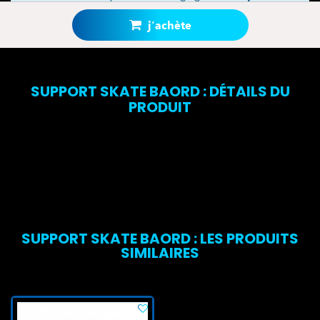
bonus
grâce à notre programme de fidélité.
Votre panier totalisera
18 points bonus
.
j'achète
SUPPORT SKATE BAORD : DÉTAILS DU
PRODUIT
SUPPORT SKATE BAORD : LES PRODUITS
SIMILAIRES