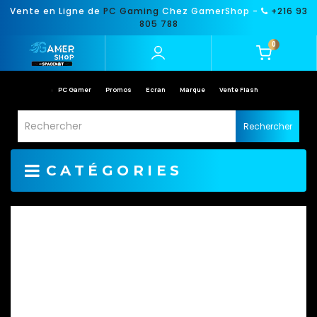
Vente en Ligne de
PC Gaming
Chez GamerShop -
+216 93
805 788
0
PC Gamer
Promos
Ecran
Marque
Vente Flash
Rechercher
CATÉGORIES