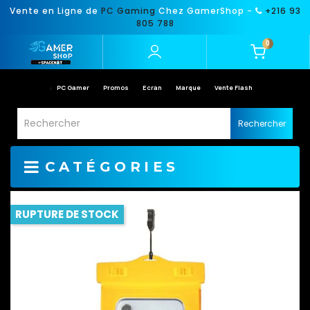
Vente en Ligne de
PC Gaming
Chez GamerShop -
+216 93
805 788
0
PC Gamer
Promos
Ecran
Marque
Vente Flash
Rechercher
CATÉGORIES
RUPTURE DE STOCK