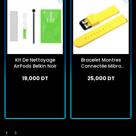
Kit De Nettoyage
Bracelet Montres
AirPods Belkin Noir
Connectée Mibro
22mm Jaune
19,000 DT
25,000 DT
En stock
En stock
J'achète
J'achète