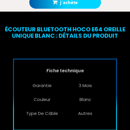
Votre panier totalisera
35 points bonus
.
j'achète
ÉCOUTEUR BLUETOOTH HOCO E64 OREILLE
UNIQUE BLANC : DÉTAILS DU PRODUIT
Fiche technique
Garantie
3 Mois
Couleur
Blanc
Type De Câble
Autres