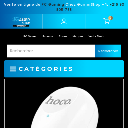
Vente en Ligne de
PC Gaming
Chez GamerShop -
+216 93
805 788
0
PC Gamer
Promos
Ecran
Marque
Vente Flash
Rechercher
CATÉGORIES