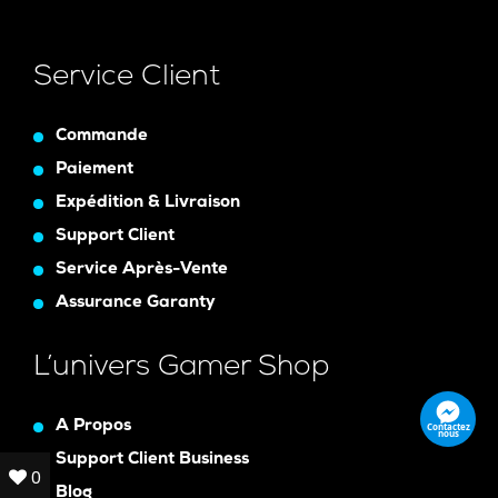
Service Client
Commande
Paiement
Expédition & Livraison
Support Client
Service Après-Vente
Assurance Garanty
L’univers Gamer Shop
A Propos
Contactez
nous
Support Client Business
0
0
Blog