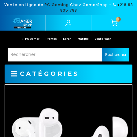
Vente en Ligne de
PC Gaming
Chez GamerShop -
+216 93
805 788
0
PC Gamer
Promos
Ecran
Marque
Vente Flash
Rechercher
CATÉGORIES