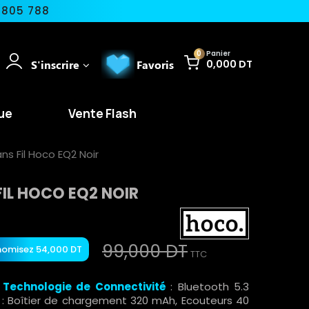
 805 788
0
Panier
S'inscrire
Favoris
0,000 DT
ue
Vente Flash
ns Fil Hoco EQ2 Noir
IL HOCO EQ2 NOIR
99,000 DT
omisez 54,000 DT
TTC
-
Technologie de Connectivité
: Bluetooth 5.3
: Boîtier de chargement 320 mAh, Ecouteurs 40