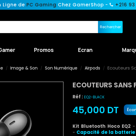
n Ligne de
PC Gaming
Chez GamerShop -
+216 93
Rechercher
Gamer
Promos
Ecran
Marq
Ecouteurs Sa
ne
Image & Son
Son Numérique
Airpods
ECOUTEURS SANS F
Réf :
EQ2-BLACK
45,000 DT
Écon
Kit Bluetooth Hoco EQ2
-
Capacité de la batterie