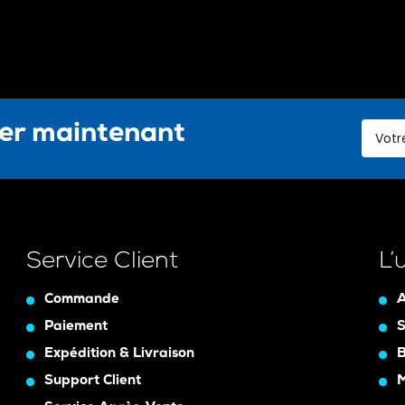
ter maintenant
Service Client
L’
Commande
A
Paiement
S
Expédition & Livraison
B
Support Client