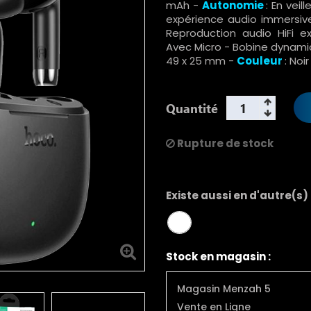
mAh -
Autonomie
: En veil
expérience audio immersive -
Reproduction audio HiFi ex
Avec Micro - Bobine dynamiq
49 x 25 mm -
Couleur
: Noi
Quantité
Rupture de stock
Existe aussi en d'autre(s)
Stock en magasin :
Magasin Menzah 5
Vente en Ligne