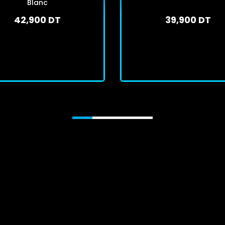
Blanc
42,900 DT
39,900 DT
En stock
En stock
J'achète
J'achète