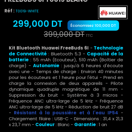
Réf :
T0019-WHITE
299,000 DT
Économisez 100,000 DT
399,000 DT
TTC
Kit Bluetooth Huawei FreeBuds 6I
-
Technologie
de Connectivité
: Bluetooth 5.3 -
Capacité de la
batterie
: 55 mAh (Ecouteur), 510 mAh (Boîtier de
charge) -
Autonomie
: jusqu'à 6 heures d'écoute
avec une - Temps de charge : Environ 40 minutes
pour les écouteurs et 1 heure pour l'étui - Prend en
charge la connexion de deux appareils - Pilote
dynamique quadruple magnétique de 11 mm -
Suppression du bruit - Système à 3 micros -
Fréquence ANC ultra-large de 5 kHz - Fréquence
ANC ultra-large de 5 kHz - Réduction de bruit 27 dB
-
Résistant à la poussière et à l'eau IP54
-
Chargement filaire : USB-C - Dimensions : 31,4 x 21,3
x 23,7 mm -
Couleur
: Blanc -
Garantie
: 1 an