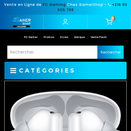
Vente en Ligne de
PC Gaming
Chez GamerShop -
+216 93
805 788
0
PC Gamer
Promos
Ecran
Marque
Vente Flash
Rechercher
CATÉGORIES