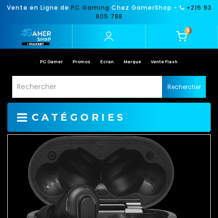
Vente en Ligne de
PC Gaming
Chez GamerShop -
+216 93
805 788
0
PC Gamer
Promos
Ecran
Marque
Vente Flash
Rechercher
CATÉGORIES