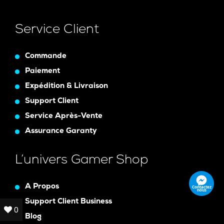
Service Client
Commande
Paiement
Expédition & Livraison
Support Client
Service Après-Vente
Assurance Garanty
L’univers Gamer Shop
A Propos
Contactez
nous
Support Client Business
0
0
Blog