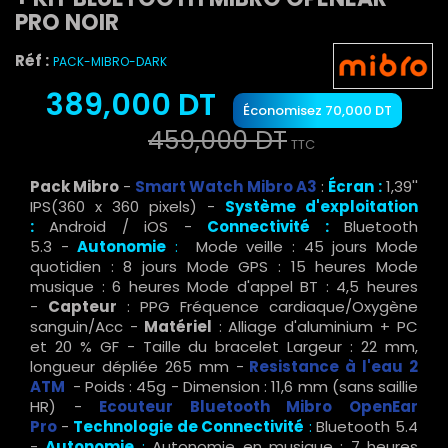
PRO NOIR
Réf :
PACK-MIBRO-DARK
389,000 DT
Économisez 70,000 DT
459,000 DT
TTC
Pack Mibro
-
Smart Watch Mibro A3
:
Écran
:
1,39''
IPS(360 x 360 pixels) -
Système d'exploitation
:
Android / iOS -
Connectivité :
Bluetooth
5.3 -
Autonomie
:
Mode veille : 45 jours Mode
quotidien : 8 jours Mode GPS : 15 heures Mode
musique : 6 heures Mode d'appel BT : 4,5 heures
-
Capteur
: PPG Fréquence cardiaque/Oxygène
sanguin/Acc -
Matériel
: Alliage d'aluminium + PC
et 20 % GF - Taille du bracelet Largeur : 22 mm,
longueur dépliée 265 mm -
Resistance à l'eau 2
ATM
- Poids : 45g - Dimension : 11,6 mm (sans saillie
HR) -
Ecouteur Bluetooth Mibro OpenEar
Pro
-
Technologie de
Connectivité
:
Bluetooth 5.4
-
Autonomie
:
Autonomie en musique : 7 heures