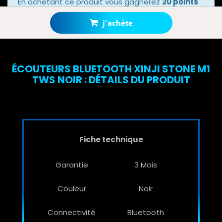
En achetant ce produit vous gagnerez
20 points
bonus
grâce à notre programme de fidélité.
Votre panier totalisera
20 points bonus
.
j'achète
ÉCOUTEURS BLUETOOTH XINJI STONE M1
TWS NOIR : DÉTAILS DU PRODUIT
Fiche technique
Garantie
3 Mois
Couleur
Noir
Connectivité
Bluetooth