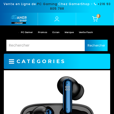
Vente en Ligne de
PC Gaming
Chez GamerShop -
+216 93
805 788
0
PC Gamer
Promos
Ecran
Marque
Vente Flash
Rechercher
CATÉGORIES