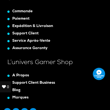
Commande
Paiement
Expédition & Livraison
Support Client
Service Après-Vente
Assurance Garanty
L’univers Gamer Shop
A Propos
Contactez
nous
Support Client Business
0
0
Blog
Marques