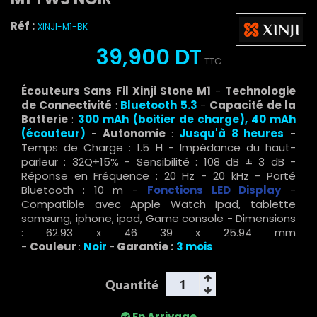
Réf :
XINJI-M1-BK
39,900 DT
TTC
Écouteurs Sans Fil Xinji Stone M1
-
Technologie
de Connectivité
:
Bluetooth 5.3
-
Capacité de la
Batterie
:
300 mAh (boitier de charge), 40 mAh
(écouteur)
-
Autonomie
:
Jusqu'à 8 heures
-
Temps de Charge : 1.5 H - Impédance du haut-
parleur : 32Q+15% - Sensibilité : 108 dB ± 3 dB -
Réponse en Fréquence : 20 Hz - 20 kHz - Porté
Bluetooth : 10 m -
Fonctions LED Display
-
Compatible avec Apple Watch Ipad, tablette
samsung, iphone, ipod, Game console - Dimensions
: 62.93 x 46 39 x 25.94 mm
-
Couleur
:
Noir
-
Garantie :
3 mois
Quantité
En Arrivage