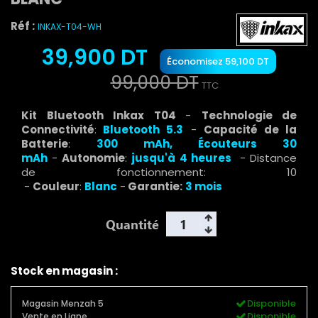
Réf :
INKAX-T04-WH
39,900 DT
Économisez 59,100 DT
99,000 DT
TTC
Kit Bluetooth Inkax T04
-
Technologie de
Connectivité
:
Bluetooth 5.3
-
Capacité de la
Batterie
:
300 mAh, Écouteurs 30
mAh
-
Autonomie
:
jusqu'à 4 heures
- Distance
de fonctionnement: 10
-
Couleur
:
Blanc
-
Garantie:
3 mois
Quantité
Stock en magasin :
Disponible
Magasin Menzah 5
Disponible
Vente en Ligne