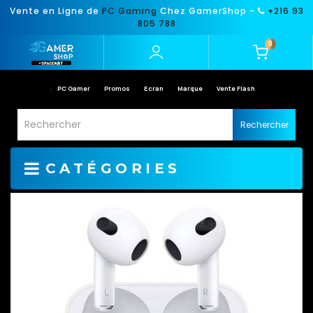
Vente en Ligne de
PC Gaming
Chez GamerShop -
+216 93
805 788
0
PC Gamer
Promos
Ecran
Marque
Vente Flash
Rechercher
CATÉGORIES