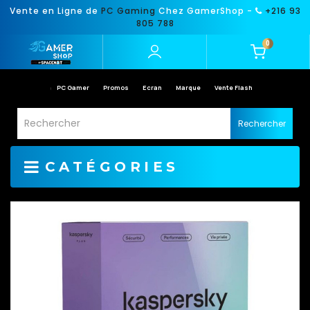
Vente en Ligne de
PC Gaming
Chez GamerShop -
+216 93
805 788
0
PC Gamer
Promos
Ecran
Marque
Vente Flash
Rechercher
CATÉGORIES