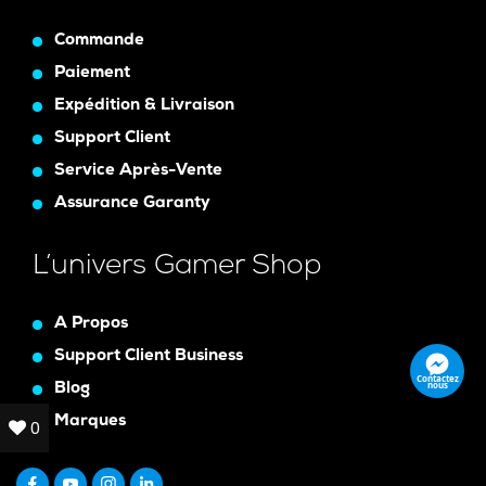
Commande
Paiement
Expédition & Livraison
Support Client
Service Après-Vente
Assurance Garanty
L’univers Gamer Shop
A Propos
Support Client Business
Contactez
nous
Blog
Marques
0
0