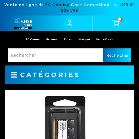
Vente en Ligne de
PC Gaming
Chez GamerShop -
+216 93
805 788
0
PC Gamer
Promos
Ecran
Marque
Vente Flash
Rechercher
CATÉGORIES