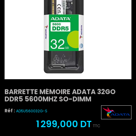
BARRETTE MÉMOIRE ADATA 32GO
DDR5 5600MHZ SO-DIMM
Réf :
AD5U560032G-S
1 299,000 DT
TTC