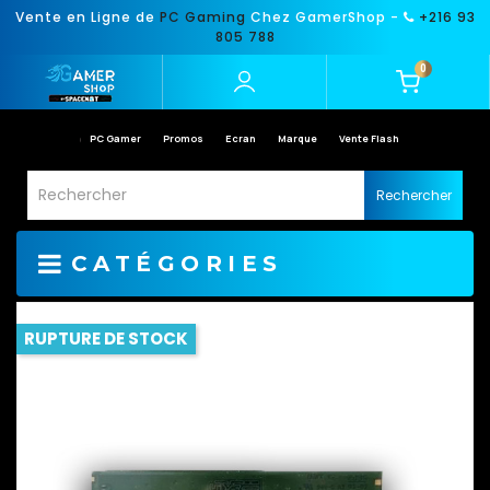
Vente en Ligne de
PC Gaming
Chez GamerShop -
+216 93
805 788
0
PC Gamer
Promos
Ecran
Marque
Vente Flash
Rechercher
CATÉGORIES
RUPTURE DE STOCK