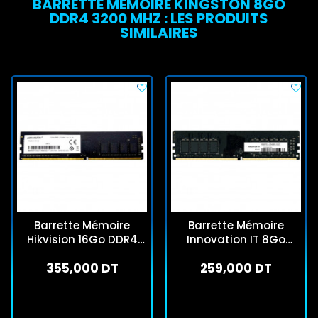
BARRETTE MÉMOIRE KINGSTON 8GO
DDR4 3200 MHZ : LES PRODUITS
SIMILAIRES
Barrette Mémoire
Barrette Mémoire
Hikvision 16Go DDR4
Innovation IT 8Go
2666HZ Dimm
DDR4 3200MHz U-DIMM
355,000 DT
259,000 DT
En stock
En stock