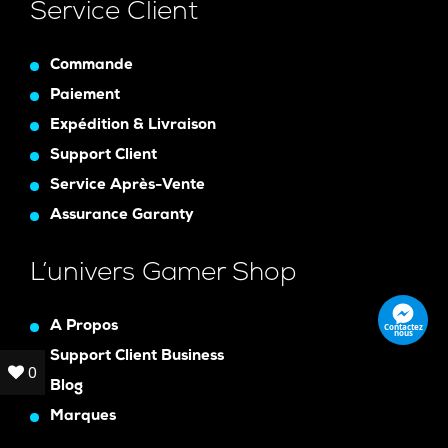
Service Client
Commande
Paiement
Expédition & Livraison
Support Client
Service Après-Vente
Assurance Garanty
L’univers Gamer Shop
A Propos
Contactez
nous
Support Client Business
0
0
Blog
Marques