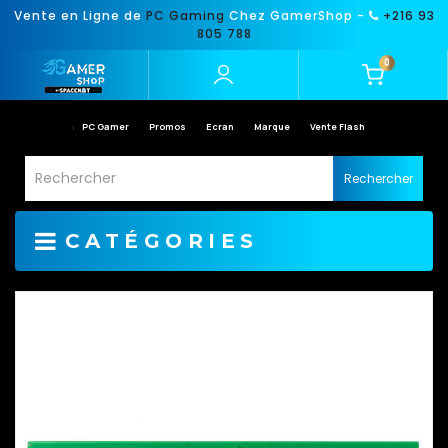
Vente en Ligne de
PC Gaming
Chez GamerShop -
+216 93
805 788
0
PC Gamer
Promos
Ecran
Marque
Vente Flash
Rechercher
CATÉGORIES