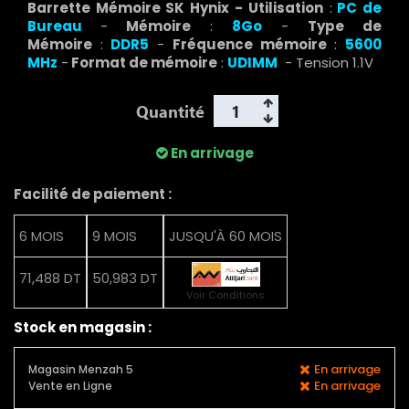
Barrette Mémoire SK Hynix -
Utilisation
:
PC de
Bureau
-
Mémoire
:
8Go
-
Type de
Mémoire
:
DDR5
-
Fréquence mémoire
:
5600
MHz
-
Format de mémoire
:
UDIMM
- Tension 1.1V
Quantité
En arrivage
Facilité de paiement :
6 MOIS
9 MOIS
JUSQU'À 60 MOIS
71,488 DT
50,983 DT
Voir Conditions
Stock en magasin :
En arrivage
Magasin Menzah 5
En arrivage
Vente en Ligne