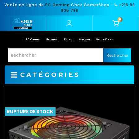
Vente en Ligne de
PC Gaming
Chez GamerShop -
+216 93
805 788
0
PC Gamer
Promos
Ecran
Marque
Vente Flash
Rechercher
CATÉGORIES
RUPTURE DE STOCK