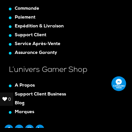
Commande
Paiement
Expédition & Livraison
Support Client
Service Après-Vente
Assurance Garanty
L’univers Gamer Shop
A Propos
Contactez
nous
Support Client Business
0
0
Blog
Marques