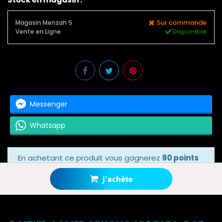
Sur commande
Magasin Menzah 5
Disponible
Vente en Ligne
Messenger
Whatsapp
En achetant ce produit vous gagnerez
90 points
bonus
grâce à notre programme de fidélité.
Votre panier totalisera
90 points bonus
.
j'achète