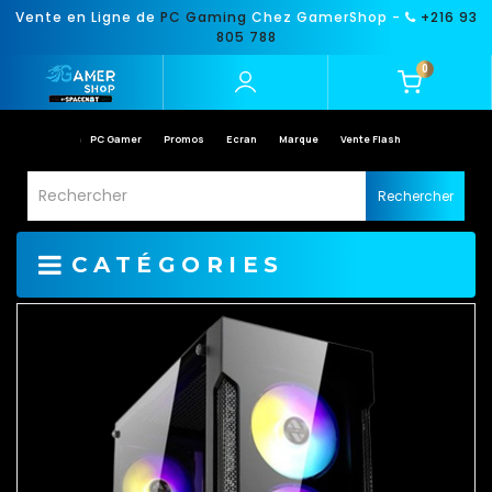
Vente en Ligne de
PC Gaming
Chez GamerShop -
+216 93
805 788
0
PC Gamer
Promos
Ecran
Marque
Vente Flash
Rechercher
CATÉGORIES