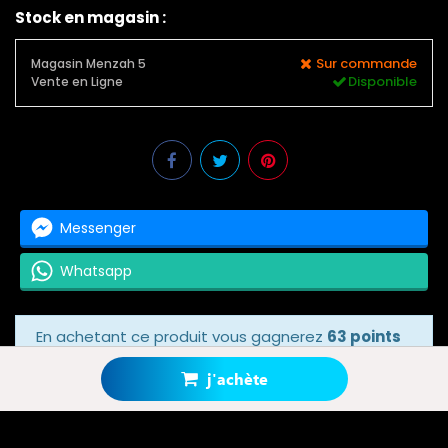
Stock en magasin :
Sur commande
Magasin Menzah 5
Disponible
Vente en Ligne
Messenger
Whatsapp
En achetant ce produit vous gagnerez
63 points
bonus
grâce à notre programme de fidélité.
Votre panier totalisera
63 points bonus
.
j'achète