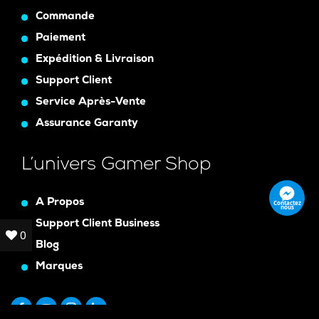
Commande
Paiement
Expédition & Livraison
Support Client
Service Après-Vente
Assurance Garanty
L’univers Gamer Shop
A Propos
Contactez
nous
Support Client Business
0
0
Blog
Marques