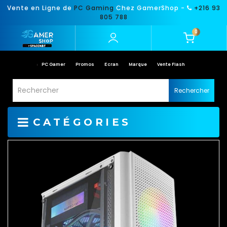
Vente en Ligne de
PC Gaming
Chez GamerShop -
+216 93
805 788
0
PC Gamer
Promos
Ecran
Marque
Vente Flash
Rechercher
CATÉGORIES