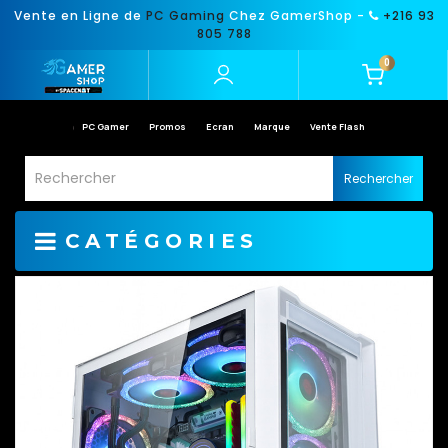
Vente en Ligne de
PC Gaming
Chez GamerShop -
+216 93
805 788
0
PC Gamer
Promos
Ecran
Marque
Vente Flash
Rechercher
CATÉGORIES