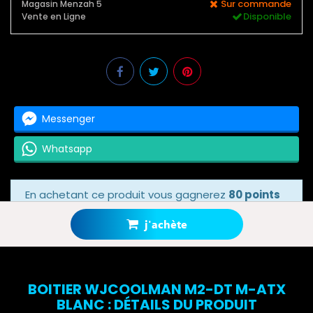
Sur commande
Magasin Menzah 5
Disponible
Vente en Ligne
Messenger
Whatsapp
En achetant ce produit vous gagnerez
80 points
bonus
grâce à notre programme de fidélité.
Votre panier totalisera
80 points bonus
.
j'achète
BOITIER WJCOOLMAN M2-DT M-ATX
BLANC : DÉTAILS DU PRODUIT