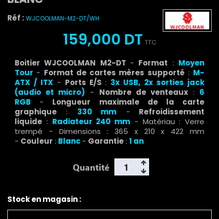
Réf :
WJCOOLMAN-M2-DT/WH
159,000 DT
TTC
Boitier WJCOOLMAN M2-DT
-
Format
:
Moyen
Tour
-
Format de cartes mères supporté
:
M-
ATX / ITX
-
Ports E/S
:
3x USB, 2x sorties jack
(audio et micro)
-
Nombre de venteaux
:
6
RGB
-
Longueur maximale de la carte
graphique
:
330 mm
-
Refroidissement
liquide
:
Radiateur 240 mm
- Matériau : Verre
trempé - Dimensions : 365 x 210 x 422 mm
-
Couleur
:
Blanc
-
Garantie
:
1 an
Quantité
Stock en magasin :