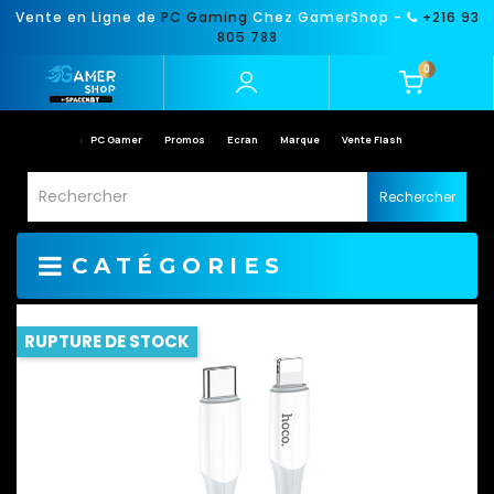
Vente en Ligne de
PC Gaming
Chez GamerShop -
+216 93
805 788
0
PC Gamer
Promos
Ecran
Marque
Vente Flash
Rechercher
CATÉGORIES
RUPTURE DE STOCK