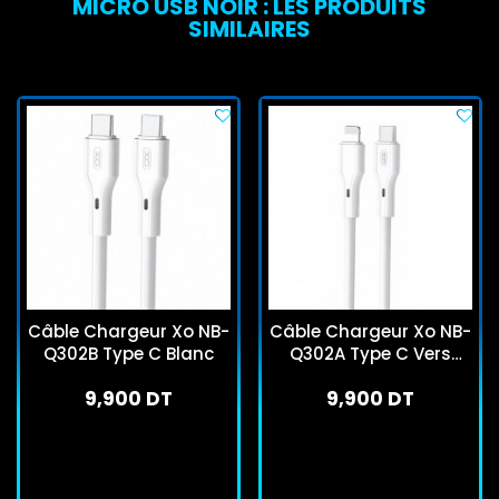
MICRO USB NOIR : LES PRODUITS
SIMILAIRES
Câble Chargeur Xo NB-
Câble Chargeur Xo NB-
Q302B Type C Blanc
Q302A Type C Vers
Lightning Blanc
9,900 DT
9,900 DT
En stock
En stock
J'achète
J'achète