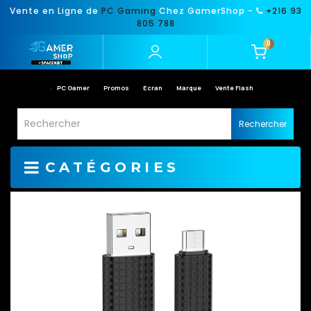
Vente en Ligne de
PC Gaming
Chez GamerShop -
+216 93
805 788
0
PC Gamer
Promos
Ecran
Marque
Vente Flash
Rechercher
CATÉGORIES