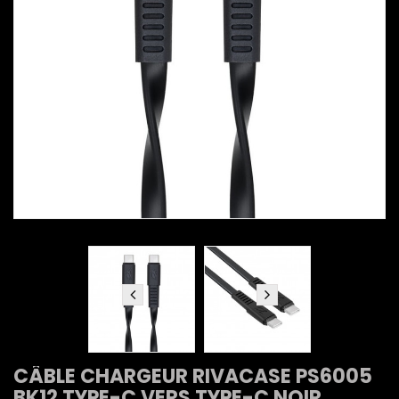
CÂBLE CHARGEUR RIVACASE PS6005
BK12 TYPE-C VERS TYPE-C NOIR