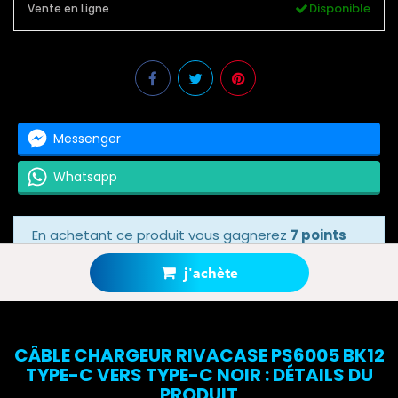
Disponible
Vente en Ligne
Messenger
Whatsapp
En achetant ce produit vous gagnerez
7 points
bonus
grâce à notre programme de fidélité.
Votre panier totalisera
7 points bonus
.
j'achète
CÂBLE CHARGEUR RIVACASE PS6005 BK12
TYPE-C VERS TYPE-C NOIR : DÉTAILS DU
PRODUIT