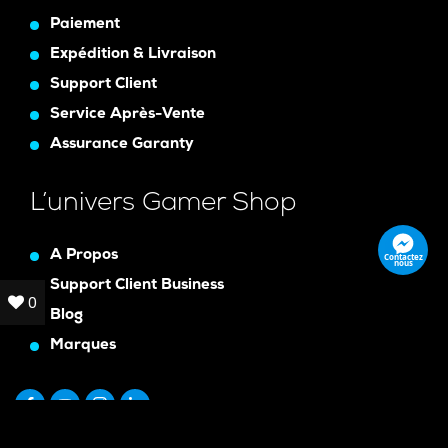
Paiement
Expédition & Livraison
Support Client
Service Après-Vente
Assurance Garanty
L’univers Gamer Shop
A Propos
Contactez
nous
Support Client Business
0
0
Blog
Marques