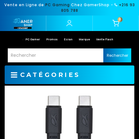
Vente en Ligne de
PC Gaming
Chez GamerShop -
+216 93
805 788
0
PC Gamer
Promos
Ecran
Marque
Vente Flash
Rechercher
CATÉGORIES