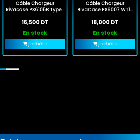
Câble Chargeur
Câble Chargeur
Rivacase PS6105B Type-
RivaCase PS6007 WT12
C Gris
Type-C Vers Lightning
16,500 DT
18,000 DT
Blanc
En stock
En stock
j'achète
j'achète