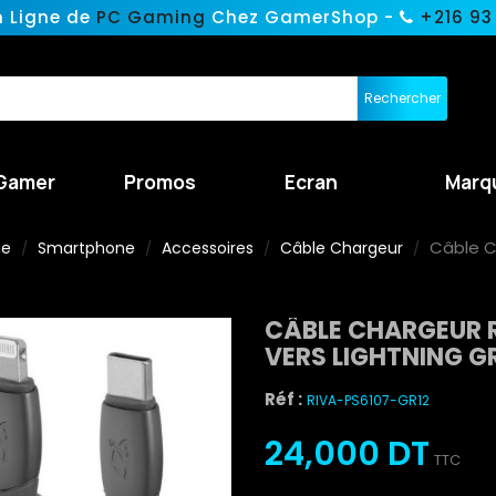
n Ligne de
PC Gaming
Chez GamerShop -
+216 93
Rechercher
Gamer
Promos
Ecran
Marq
Câble C
ne
Smartphone
Accessoires
Câble Chargeur
CÂBLE CHARGEUR R
VERS LIGHTNING G
Réf :
RIVA-PS6107-GR12
24,000 DT
TTC