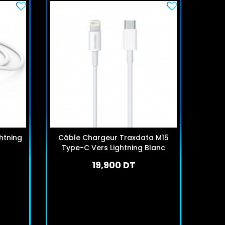
htning
Câble Chargeur Traxdata M15
Câ
Type-C Vers Lightning Blanc
Brai
19,900 DT
En stock
J'achète