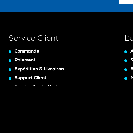
Service Client
L’
Commande
A
Paiement
S
Expédition & Livraison
B
Support Client
Service Après-Vente
Assurance Garanty