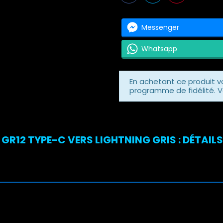
Messenger
Whatsapp
En achetant ce produit 
programme de fidélité. V
R12 TYPE-C VERS LIGHTNING GRIS : DÉTAIL