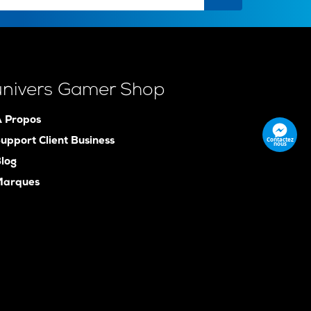
univers Gamer Shop
 Propos
Contactez
upport Client Business
nous
log
Marques