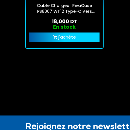
Câble Chargeur RivaCase
PS6007 WT12 Type-C Vers
Lightning Blanc
18,000 DT
En stock
j'achète
Rejoignez notre newslet