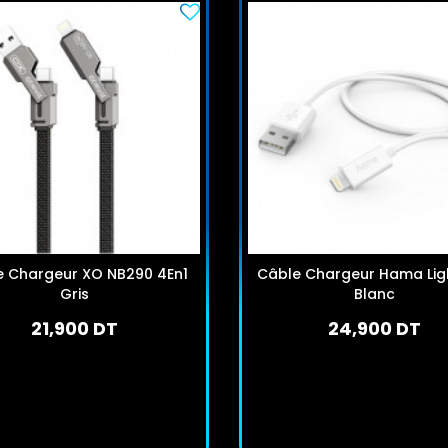
e Chargeur XO NB290 4En1
Câble Chargeur Hama Lig
Gris
Blanc
21,900 DT
24,900 DT
En stock
En stock
J'achète
J'achète