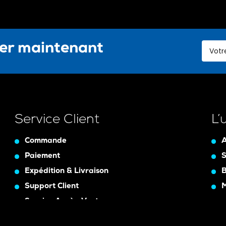
ter maintenant
Service Client
L’
Commande
A
Paiement
S
Expédition & Livraison
B
Support Client
Service Après-Vente
Assurance Garanty