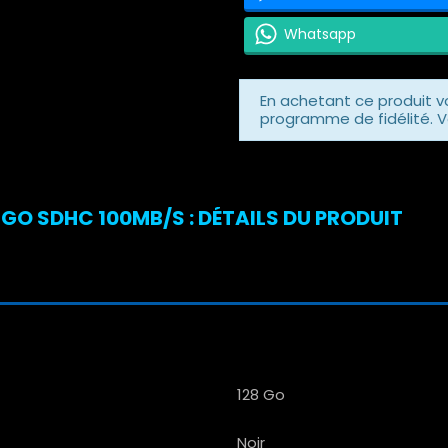
Whatsapp
En achetant ce produit 
programme de fidélité. V
GO SDHC 100MB/S : DÉTAILS DU PRODUIT
128 Go
Noir