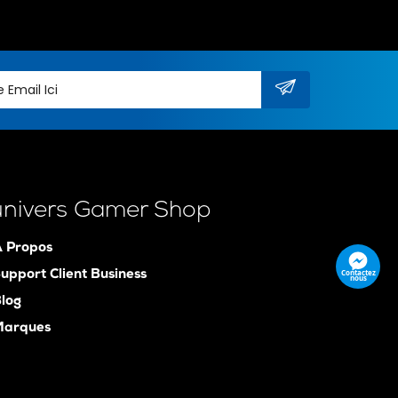
univers Gamer Shop
 Propos
Contactez
upport Client Business
nous
log
Marques