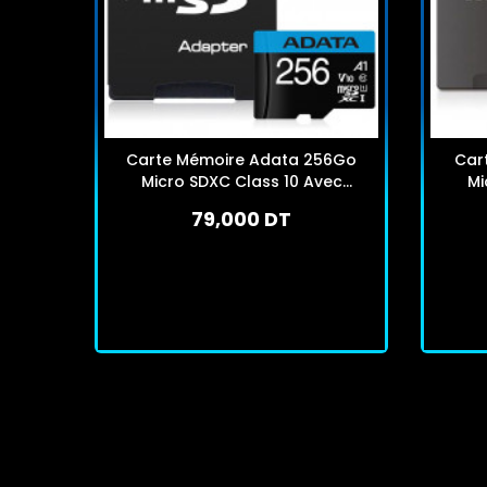
Carte Mémoire Adata 256Go
Car
Micro SDXC Class 10 Avec
Mi
Adaptateur
79,000 DT
En stock
J'achète