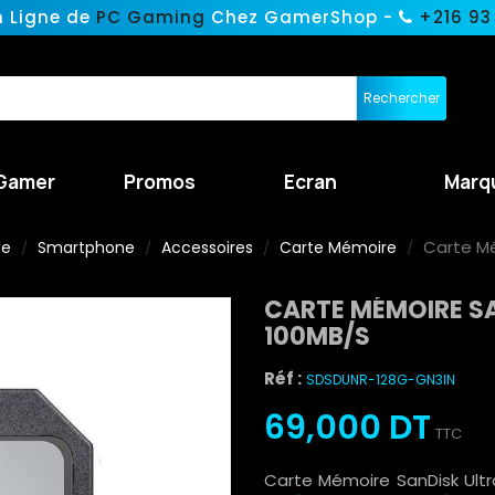
n Ligne de
PC Gaming
Chez GamerShop -
+216 93
Rechercher
Gamer
Promos
Ecran
Marq
Carte Mé
ne
Smartphone
Accessoires
Carte Mémoire
CARTE MÉMOIRE S
100MB/S
Réf :
SDSDUNR-128G-GN3IN
69,000 DT
TTC
Carte Mémoire SanDisk Ult