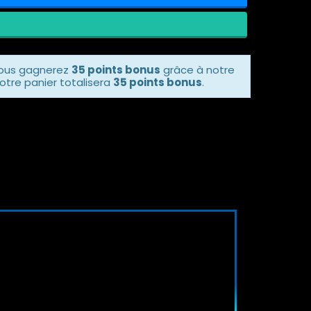
vous gagnerez
35 points bonus
grâce à notre
otre panier totalisera
35 points bonus
.