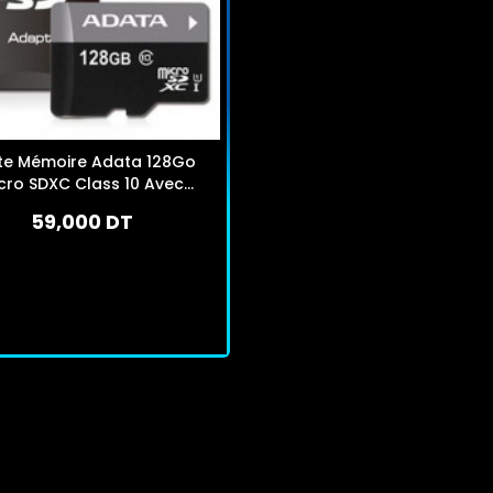
te Mémoire Adata 128Go
cro SDXC Class 10 Avec
Adaptateur
59,000 DT
En stock
J'achète