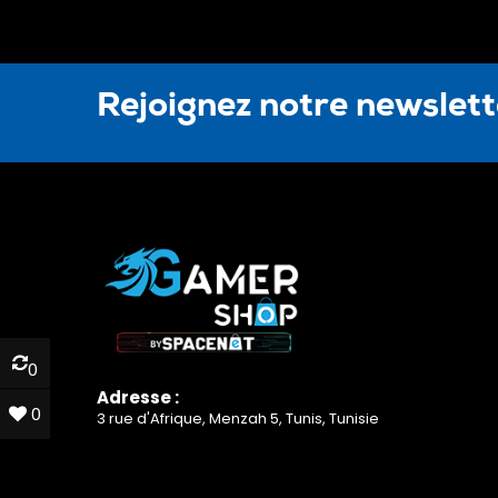
Rejoignez notre newslet
0
0
Adresse :
0
0
3 rue d'Afrique, Menzah 5, Tunis, Tunisie