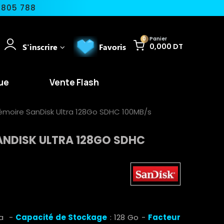
 805 788
0
Panier
S'inscrire
Favoris
0,000 DT
ue
Vente Flash
moire SanDisk Ultra 128Go SDHC 100MB/s
ANDISK ULTRA 128GO SDHC
ra -
Capacité de Stockage
: 128 Go -
Facteur