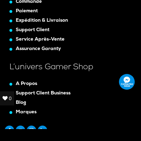
Commande
Paiement
Expédition & Livraison
Support Client
Service Après-Vente
Assurance Garanty
L’univers Gamer Shop
A Propos
Contactez
nous
Support Client Business
0
0
Blog
Marques