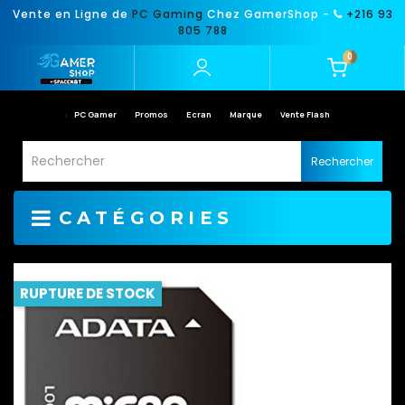
Vente en Ligne de
PC Gaming
Chez GamerShop -
+216 93
805 788
0
PC Gamer
Promos
Ecran
Marque
Vente Flash
Rechercher
CATÉGORIES
RUPTURE DE STOCK