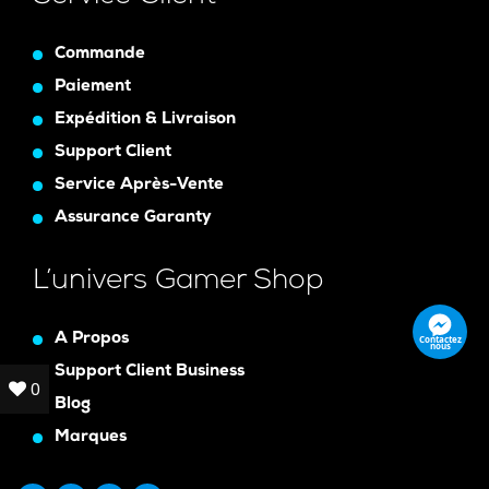
Commande
Paiement
Expédition & Livraison
Support Client
Service Après-Vente
Assurance Garanty
L’univers Gamer Shop
A Propos
Contactez
nous
Support Client Business
0
0
Blog
Marques