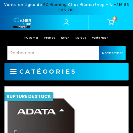
Vente en Ligne de
PC Gaming
Chez GamerShop -
+216 93
805 788
0
PC Gamer
Promos
Ecran
Marque
Vente Flash
Rechercher
CATÉGORIES
RUPTURE DE STOCK