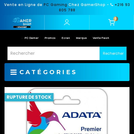
Vente en Ligne de
PC Gaming
Chez GamerShop -
+216 93
805 788
0
PC Gamer
Promos
Ecran
Marque
Vente Flash
Rechercher
CATÉGORIES
RUPTURE DE STOCK