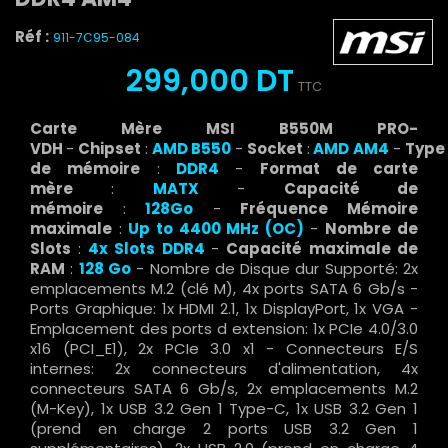
Réf :
911-7C95-084
299,000 DT
TTC
Carte Mère MSI B550M PRO-
VDH
-
Chipset
:
AMD
B550
-
Socket
:
AMD
AM4
-
Type
de mémoire
:
DDR4
-
Format de carte
mère
:
MATX
-
Capacité de
mémoire
:
128Go
-
Fréquence Mémoire
maximale
:
Up to 4400 MHz (OC)
-
Nombre de
Slots
:
4x Slots DDR4
-
Capacité maximale de
RAM
:
128 Go
- Nombre de Disque dur Supporté: 2x
emplacements M.2 (clé M), 4x ports SATA 6 Gb/s -
Ports Graphique: 1x HDMI 2.1, 1x DisplayPort, 1x VGA -
Emplacement des ports d extension: 1x PCIe 4.0/3.0
x16 (PCI_E1), 2x PCIe 3.0 x1 - Connecteurs E/S
internes: 2x connecteurs d'alimentation, 4x
connecteurs SATA 6 Gb/s, 2x emplacements M.2
(M-Key), 1x USB 3.2 Gen 1 Type-C, 1x USB 3.2 Gen 1
(prend en charge 2 ports USB 3.2 Gen 1