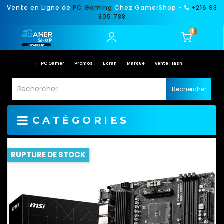
Vente en Ligne de
PC Gaming
Chez GamerShop -
+216 93
805 788
0
PC Gamer
Promos
Ecran
Marque
Vente Flash
Rechercher
CATÉGORIES
RUPTURE DE STOCK