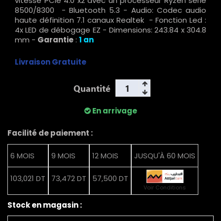
vitesse PCIe 4.0 x2 avec un processeur Ryzen série
8500/8300 - Bluetooth 5.3 - Audio: Codec audio
haute définition 7.1 canaux Realtek - Fonction Led :
4x LED de débogage EZ - Dimensions: 243.84 x 304.8
mm -
Garantie
:
1 an
Livraison Gratuite
Quantité
En arrivage
Facilité de paiement :
6 MOIS
9 MOIS
12 MOIS
JUSQU'À 60 MOIS
103,021 DT
73,472 DT
57,500 DT
Voir Conditions
Stock en magasin :