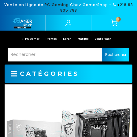
Vente en Ligne de
PC Gaming
Chez GamerShop -
+216 93
805 788
0
PC Gamer
Promos
Ecran
Marque
Vente Flash
Rechercher
CATÉGORIES