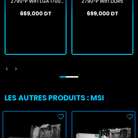
Z790-P WIFI LGA 1700
Z790-P WiFi DDR5
DDR5
669,000 DT
699,000 DT
En stock
En stock
J'achète
J'achète
LES AUTRES PRODUITS : MSI