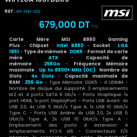
Réf :
911-7E41-003
679,000 DT
TTC
Carte Mère MSI B860 Gaming
Plus
-
Chipset
:
Intel B860
-
Socket
:
LGA
1851
-
Type de mémoire
:
DDR5
-
Format de carte
mère
:
ATX
-
Capacité de
mémoire
:
256Go
-
Fréquence Mémoire
maximale
:
Up to 8800+ MHz (OC)
Nombre de
Slots
:
4x Slots
-
Capacité maximale de
RAM
:
256 Go
- Type Mémoire: DDR5 - 4 UDIMM -
Nombre de disque dur supporté: 3 emplacements
M.2 et 4 ports SATA 6 Gb/s - Ports Graphique: 1x
port HDMI, 1x port DisplayPort - Ports USB Avant: 4x
USB 2.0, 4x USB 5 Gbit/s Type A, 1x USB 10 Gbit/s
Type C - Ports USB Arrière: 4x USB 2.0, 2x USB 5
Gbit/s Type A, 2x USB 10 Gbit/s Type A -
Emplacement des ports d extension: 4
emplacements PCI-E x16 - Connecteurs E/S