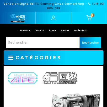
Vente en Ligne de
PC Gaming
Chez GamerShop -
+216 93
805 788
0
PC Gamer
Promos
Ecran
Marque
Vente Flash
Rechercher
CATÉGORIES