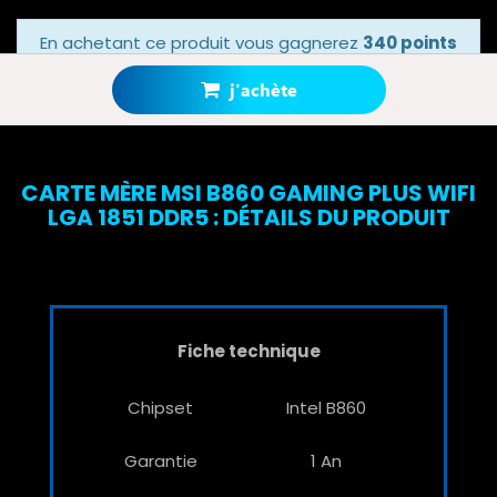
En achetant ce produit vous gagnerez
340 points
bonus
grâce à notre programme de fidélité.
Votre panier totalisera
340 points bonus
.
j'achète
CARTE MÈRE MSI B860 GAMING PLUS WIFI
LGA 1851 DDR5 : DÉTAILS DU PRODUIT
Fiche technique
Chipset
Intel B860
Garantie
1 An