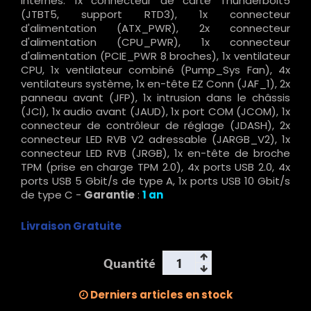
internes: 1x connecteur de carte Thunderbolt5
(JTBT5, support RTD3), 1x connecteur
d'alimentation (ATX_PWR), 2x connecteur
d'alimentation (CPU_PWR), 1x connecteur
d'alimentation (PCIE_PWR 8 broches), 1x ventilateur
CPU, 1x ventilateur combiné (Pump_Sys Fan), 4x
ventilateurs système, 1x en-tête EZ Conn (JAF_1), 2x
panneau avant (JFP), 1x intrusion dans le châssis
(JCI), 1x audio avant (JAUD), 1x port COM (JCOM), 1x
connecteur de contrôleur de réglage (JDASH), 2x
connecteur LED RVB V2 adressable (JARGB_V2), 1x
connecteur LED RVB (JRGB), 1x en-tête de broche
TPM (prise en charge TPM 2.0), 4x ports USB 2.0, 4x
ports USB 5 Gbit/s de type A, 1x ports USB 10 Gbit/s
de type C -
Garantie
:
1 an
Livraison Gratuite
Quantité
Derniers articles en stock