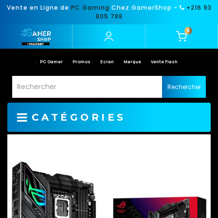
Vente en Ligne de
PC Gaming
Chez GamerShop -
+216 93
805 788
0
PC Gamer
Promos
Ecran
Marque
Vente Flash
Rechercher
CATÉGORIES