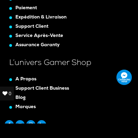
Paiement
Expédition & Livraison
Support Client
Service Après-Vente
Assurance Garanty
L’univers Gamer Shop
A Propos
Contactez
nous
Support Client Business
0
0
Blog
Marques