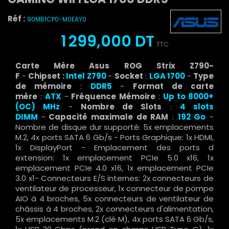
Réf :
90MB1CP0-M0EAY0
1 299,000 DT
TTC
Carte Mère Asus ROG Strix Z790-
F
-
Chipset :
Intel Z790
-
Socket
:
LGA 1700
-
Type
de mémoire
:
DDR5
-
Format de carte
mère
:
ATX
-
Fréquence Mémoire
:
Up to 8000+
(OC) MHz
-
Nombre de Slots
:
4
slots
DIMM
-
Capacité maximale de RAM
:
192 Go
-
Nombre de disque dur supporté: 5x emplacements
M.2, 4x ports SATA 6 Gb/s - Ports Graphique: 1x HDMI,
1x DisplayPort - Emplacement des ports d
extension: 1x emplacement PCIe 5.0 x16, 1x
emplacement PCIe 4.0 x16, 1x emplacement PCIe
3.0 x1- Connecteurs E/S internes: 2x connecteurs de
ventilateur de processeur, 1x connecteur de pompe
AIO à 4 broches, 5x connecteurs de ventilateur de
châssis à 4 broches, 2x connecteurs d'alimentation,
5x emplacements M.2 (clé M), 4x ports SATA 6 Gb/s,