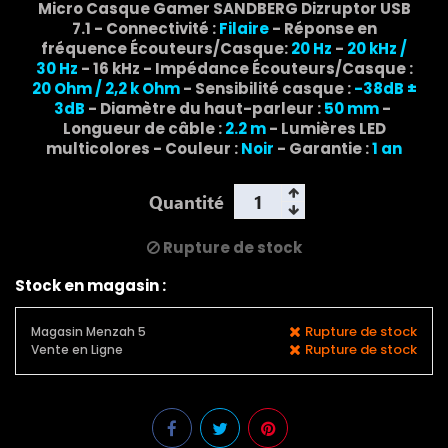
Micro Casque Gamer SANDBERG Dizruptor USB
7.1 - Connectivité :
Filaire
- Réponse en
fréquence Écouteurs/Casque:
20 Hz
-
20 kHz /
30 Hz
- 16 kHz - Impédance Écouteurs/Casque :
20 Ohm
/ 2,2 k Ohm
- Sensibilité casque :
-38dB ±
3dB
- Diamètre du haut-parleur :
50 mm
-
Longueur de câble :
2.2 m
- Lumières LED
multicolores - Couleur :
Noir
- Garantie :
1 an
Quantité
Rupture de stock
Stock en magasin :
Rupture de stock
Magasin Menzah 5
Rupture de stock
Vente en Ligne