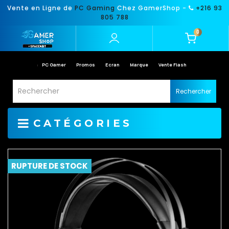
Vente en Ligne de
PC Gaming
Chez GamerShop -
+216 93
805 788
0
PC Gamer
Promos
Ecran
Marque
Vente Flash
Rechercher
CATÉGORIES
RUPTURE DE STOCK