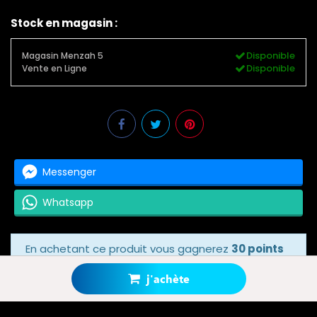
Stock en magasin :
Disponible
Magasin Menzah 5
Disponible
Vente en Ligne
Messenger
Whatsapp
En achetant ce produit vous gagnerez
30 points
bonus
grâce à notre programme de fidélité.
Votre panier totalisera
30 points bonus
.
j'achète