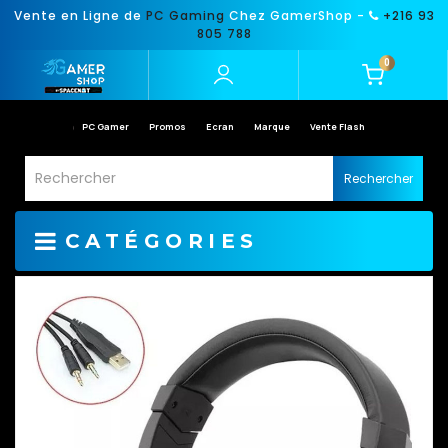
Vente en Ligne de
PC Gaming
Chez GamerShop -
+216 93
805 788
0
PC Gamer
Promos
Ecran
Marque
Vente Flash
Rechercher
CATÉGORIES