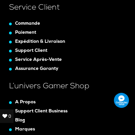
Service Client
Commande
Paiement
Expédition & Livraison
Support Client
Service Après-Vente
Assurance Garanty
L’univers Gamer Shop
A Propos
Contactez
nous
Support Client Business
0
0
Blog
Marques