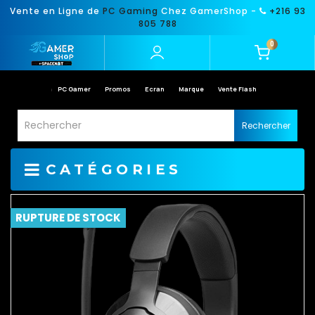
Vente en Ligne de
PC Gaming
Chez GamerShop -
+216 93
805 788
0
PC Gamer
Promos
Ecran
Marque
Vente Flash
Rechercher
CATÉGORIES
RUPTURE DE STOCK