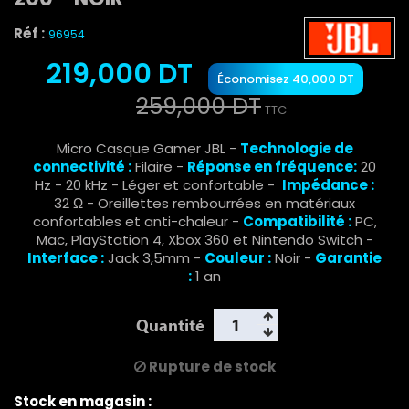
Réf :
96954
219,000 DT
Économisez 40,000 DT
259,000 DT
TTC
Micro Casque Gamer JBL -
T
echnologie de
connectivité :
Filaire -
Réponse en fréquence:
20
Hz - 20 kHz - Léger et confortable -
Impédance :
32 Ω - Oreillettes rembourrées en matériaux
confortables et anti-chaleur -
Compatibilité :
PC,
Mac, PlayStation 4, Xbox 360 et Nintendo Switch -
Interface :
Jack 3,5mm -
Couleur :
Noir -
Garantie
:
1 an
Quantité
Rupture de stock
Stock en magasin :